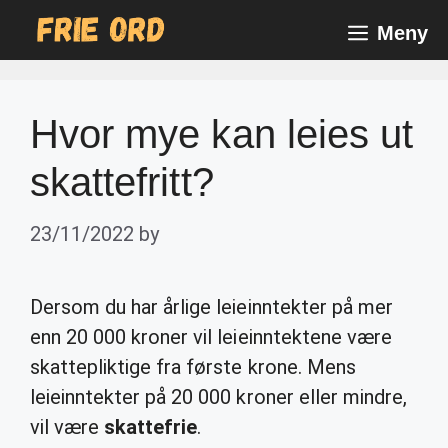
Skip
Meny
to
content
Hvor mye kan leies ut
skattefritt?
23/11/2022
by
Dersom du har årlige leieinntekter på mer
enn 20 000 kroner vil leieinntektene være
skattepliktige fra første krone. Mens
leieinntekter på 20 000 kroner eller mindre,
vil være
skattefrie
.