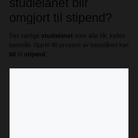
studielånet blir
omgjort til stipend?
Det vanlige
studielånet
som alle får, kalles
basislån. Opptil 40 prosent av basislånet kan
bli
til
stipend
.