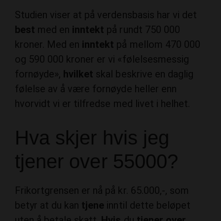
Studien viser at på verdensbasis har vi det
best
med en
inntekt
på rundt 750 000
kroner. Med en
inntekt
på mellom 470 000
og 590 000 kroner er vi «følelsesmessig
fornøyde»,
hvilket
skal beskrive en daglig
følelse av å være fornøyde heller enn
hvorvidt vi er tilfredse med livet i helhet.
Hva skjer hvis jeg
tjener over 55000?
Frikortgrensen er nå på kr. 65.000,-, som
betyr at du kan
tjene
inntil dette beløpet
uten å betale skatt.
Hvis
du
tjener over