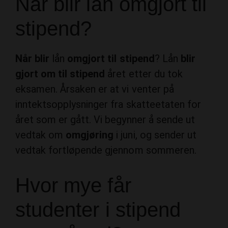
Når blir lån omgjort til
stipend?
Når blir
lån
omgjort til stipend
? Lån
blir
gjort om til stipend
året etter du tok
eksamen. Årsaken er at vi venter på
inntektsopplysninger fra skatteetaten for
året som er gått. Vi begynner å sende ut
vedtak om
omgjøring
i juni, og sender ut
vedtak fortløpende gjennom sommeren.
Hvor mye får
studenter i stipend