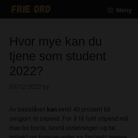
Skip
Meny
to
content
Hvor mye kan du
tjene som student
2022?
03/12/2022
by
Av basislånet
kan
inntil 40 prosent bli
omgjort til stipend. For å få fullt stipend må
man bo borte, bestå utdanningen og ha
inntekt og formue under en fastsatt grense.