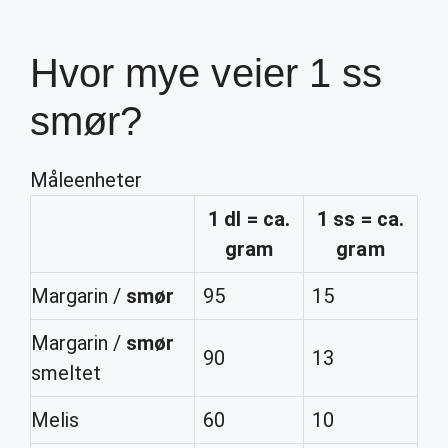
Hvor mye veier 1 ss
smør?
Måleenheter
1
dl = ca.
1 ss
= ca.
gram
gram
Margarin /
smør
95
15
Margarin /
smør
90
13
smeltet
Melis
60
10