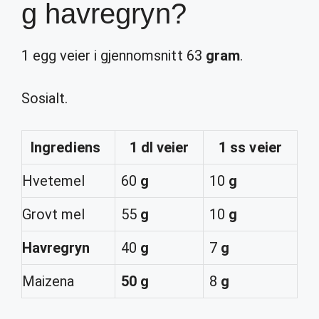
g havregryn?
1 egg veier i gjennomsnitt 63
gram
.
Sosialt.
Ingrediens
1
dl
veier
1 ss veier
Hvetemel
60
g
10
g
Grovt mel
55
g
10
g
Havregryn
40
g
7
g
Maizena
50 g
8
g