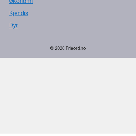
Økonomi
Kjendis
Dyr
© 2026 Frieord.no