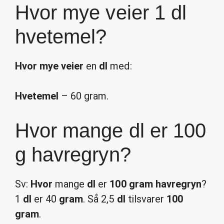
Hvor mye veier 1 dl
hvetemel?
Hvor mye veier
en
dl
med:
Hvetemel
– 60 gram.
Hvor mange dl er 100
g havregryn?
Sv:
Hvor
mange
dl
er
100 gram havregryn
?
1
dl
er 40
gram
. Så 2,5
dl
tilsvarer
100
gram
.