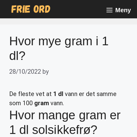
Skip
Meny
to
content
Hvor mye gram i 1
dl?
28/10/2022
by
De fleste vet at
1 dl
vann er det samme
som 100
gram
vann.
Hvor mange gram er
1 dl solsikkefrø?