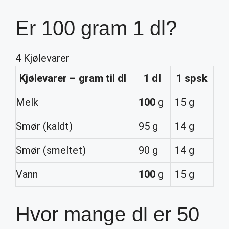
Er 100 gram 1 dl?
4 Kjølevarer
Kjølevarer –
gram
til
dl
1 dl
1
spsk
Melk
100
g
15 g
Smør (kaldt)
95 g
14 g
Smør (smeltet)
90 g
14 g
Vann
100
g
15 g
Hvor mange dl er 50