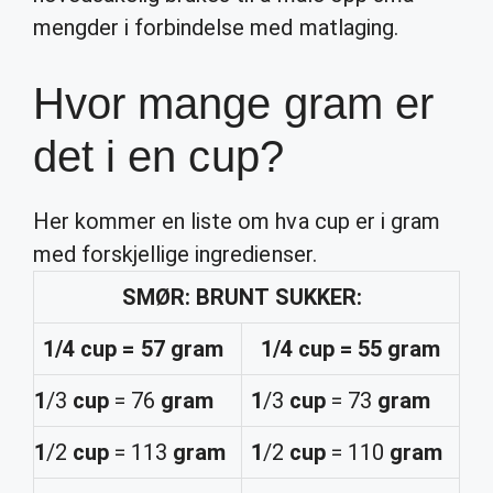
mengder i forbindelse med matlaging.
Hvor mange gram er
det i en cup?
Her kommer en liste om hva cup er i gram
med forskjellige ingredienser.
SMØR: BRUNT SUKKER:
1
/4
cup
= 57
gram
1
/4
cup
= 55
gram
1
/3
cup
= 76
gram
1
/3
cup
= 73
gram
1
/2
cup
= 113
gram
1
/2
cup
= 110
gram