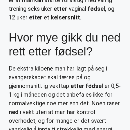
er at man kan starte forsiktig med vanlig
trening seks uker
etter
vaginal
fødsel
, og
12 uker
etter
et
keisersnitt
.
Hvor mye gikk du ned
rett etter fødsel?
De ekstra kiloene man har lagt på seg i
svangerskapet skal tæres på og
gjennomsnittlig vekttap
etter fødsel
er 0,5-
1 kg i måneden og det anbefales ikke for
normalvektige noe mer enn det. Noen raser
ned
i vekt uten at man har kontroll
overhodet, og for mange er det svært
vanskelig å innta tilstrekkelig med energi.