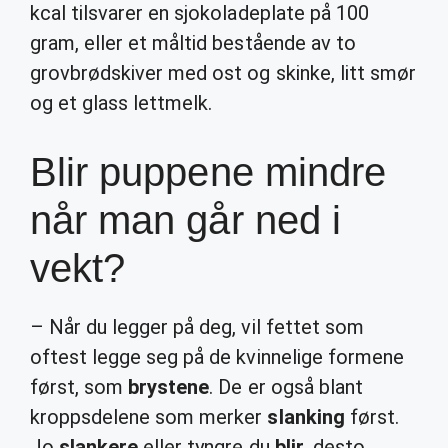
kcal tilsvarer en sjokoladeplate på 100
gram, eller et måltid bestående av to
grovbrødskiver med ost og skinke, litt smør
og et glass lettmelk.
Blir puppene mindre
når man går ned i
vekt?
– Når du legger på deg, vil fettet som
oftest legge seg på de kvinnelige formene
først, som
brystene
. De er også blant
kroppsdelene som merker
slanking
først.
Jo
slankere
eller tyngre du
blir
, desto