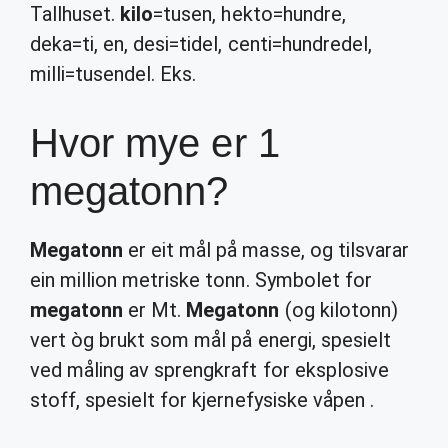
Tallhuset.
kilo
=tusen, hekto=hundre,
deka=ti, en, desi=tidel, centi=hundredel,
milli=tusendel. Eks.
Hvor mye er 1
megatonn?
Megatonn
er eit mål på masse, og tilsvarar
ein million metriske tonn. Symbolet for
megatonn
er Mt.
Megatonn
(og kilotonn)
vert òg brukt som mål på energi, spesielt
ved måling av sprengkraft for eksplosive
stoff, spesielt for kjernefysiske våpen .