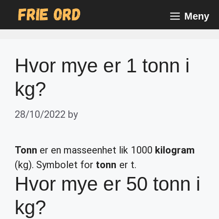
Skip
Meny
to
content
Hvor mye er 1 tonn i
kg?
28/10/2022
by
Tonn
er en masseenhet lik 1000
kilogram
(kg). Symbolet for
tonn
er t.
Hvor mye er 50 tonn i
kg?