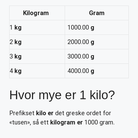
Kilogram
Gram
1
kg
1000.00
g
2
kg
2000.00
g
3
kg
3000.00
g
4
kg
4000.00
g
Hvor mye er 1 kilo?
Prefikset
kilo er
det greske ordet for
«tusen», så ett
kilogram er
1000 gram.