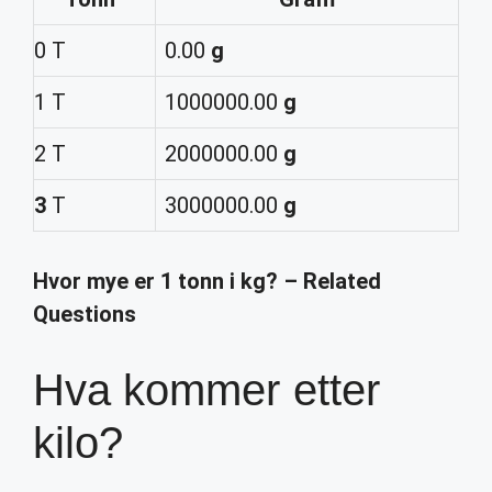
0 T
0.00
g
1 T
1000000.00
g
2 T
2000000.00
g
3
T
3000000.00
g
Hvor mye er 1 tonn i kg? – Related
Questions
Hva kommer etter
kilo?