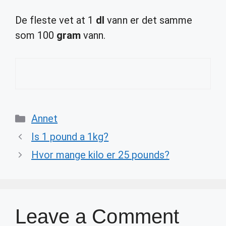
De fleste vet at 1
dl
vann er det samme
som 100
gram
vann.
Categories
Annet
Is 1 pound a 1kg?
Hvor mange kilo er 25 pounds?
Leave a Comment