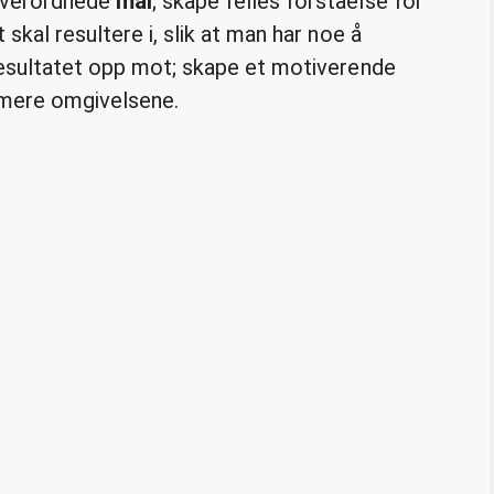
 overordnede
mål
; skape felles forståelse for
skal resultere i, slik at man har noe å
 resultatet opp mot; skape et motiverende
rmere omgivelsene.