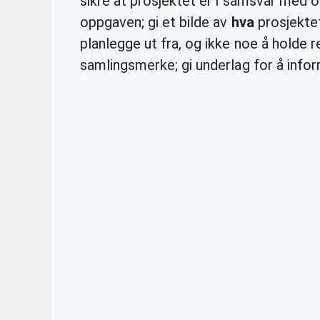
sikre at prosjektet er i samsvar med
oppgaven; gi et bilde av
hva
prosjektet 
planlegge ut fra, og ikke noe å holde
samlingsmerke; gi underlag for å info