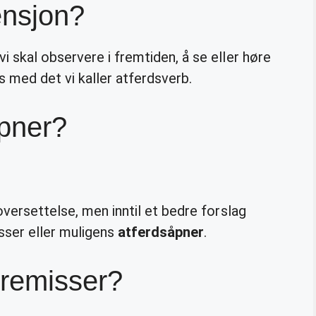
ensjon?
 skal observere i fremtiden, å se eller høre
 med det vi kaller atferdsverb.
åpner?
oversettelse, men inntil et bedre forslag
isser eller muligens
atferdsåpner
.
premisser?