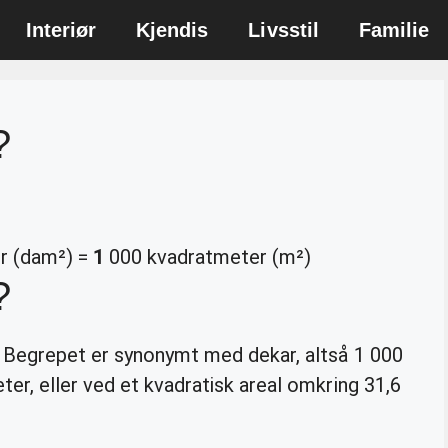
Interiør
Kjendis
Livsstil
Familie
?
r (dam²) =
1
000 kvadratmeter (m²)
?
 Begrepet er synonymt med dekar, altså 1 000
er, eller ved et kvadratisk areal omkring 31,6