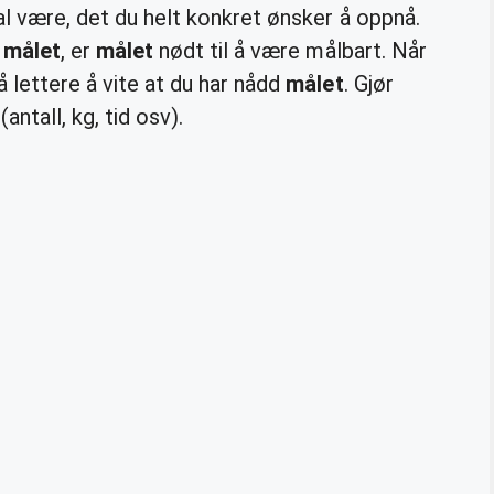
al være, det du helt konkret ønsker å oppnå.
d
målet
, er
målet
nødt til å være målbart. Når
å lettere å vite at du har nådd
målet
. Gjør
ntall, kg, tid osv).