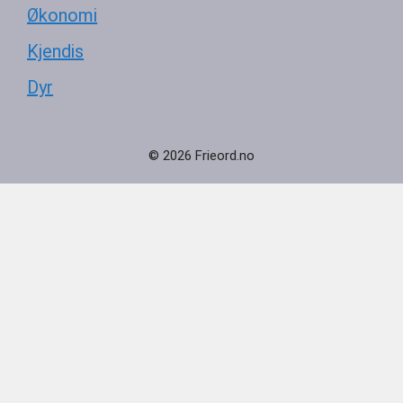
Økonomi
Kjendis
Dyr
© 2026 Frieord.no