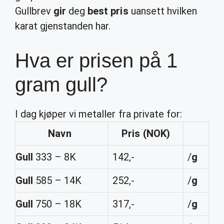
Gullbrev
gir
deg
best pris
uansett hvilken
karat gjenstanden har.
Hva er prisen på 1
gram gull?
I dag kjøper vi metaller fra private for:
Navn
Pris
(NOK)
Gull
333 – 8K
142,-
/
g
Gull
585 – 14K
252,-
/
g
Gull
750 – 18K
317,-
/
g