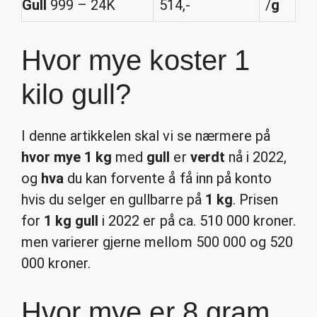
Gull
999 – 24K
514,-
/
g
Hvor mye koster 1
kilo gull?
I denne artikkelen skal vi se nærmere på
hvor mye 1 kg
med
gull
er
verdt
nå i 2022,
og
hva
du kan forvente å få inn på konto
hvis du selger en gullbarre på
1 kg
. Prisen
for
1 kg gull
i 2022 er på ca. 510 000 kroner.
men varierer gjerne mellom 500 000 og 520
000 kroner.
Hvor mye er 8 gram