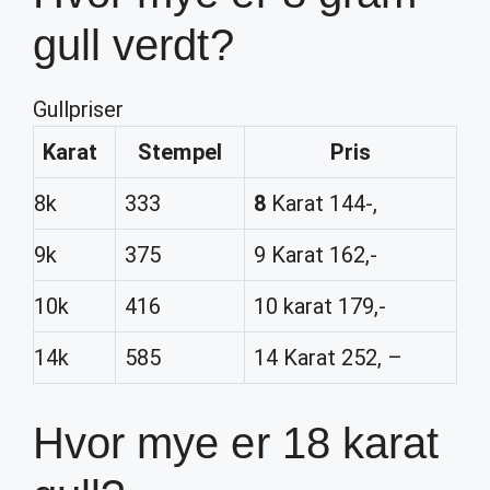
gull verdt?
Gullpriser
Karat
Stempel
Pris
8k
333
8
Karat 144-,
9k
375
9 Karat 162,-
10k
416
10 karat 179,-
14k
585
14 Karat 252, –
Hvor mye er 18 karat