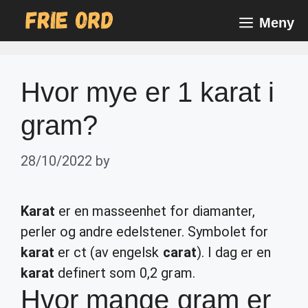
Skip
Meny
to
content
Hvor mye er 1 karat i
gram?
28/10/2022
by
Karat
er en masseenhet for diamanter,
perler og andre edelstener. Symbolet for
karat
er ct (av engelsk
carat
). I dag er en
karat
definert som 0,2 gram.
Hvor mange gram er