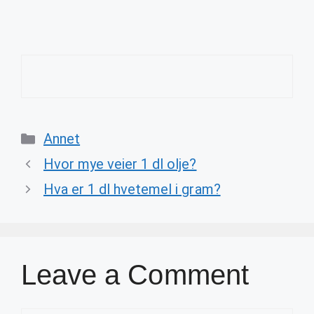
Categories
Annet
Hvor mye veier 1 dl olje?
Hva er 1 dl hvetemel i gram?
Leave a Comment