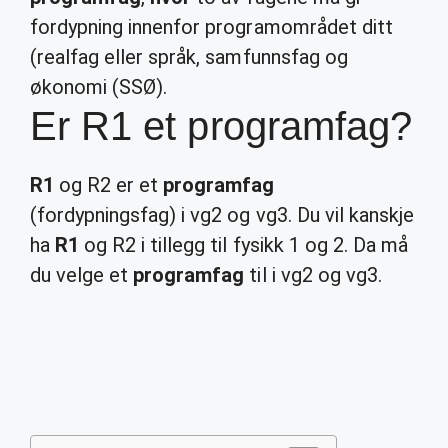
fordypning innenfor programområdet ditt
(realfag eller språk, samfunnsfag og
økonomi (SSØ).
Er R1 et programfag?
R1
og R2 er et
programfag
(fordypningsfag) i vg2 og vg3. Du vil kanskje
ha
R1
og R2 i tillegg til fysikk 1 og 2. Da må
du velge et
programfag
til i vg2 og vg3.