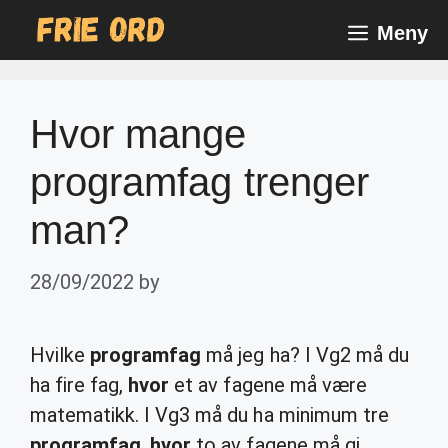
Skip
Meny
to
content
Hvor mange
programfag trenger
man?
28/09/2022
by
Hvilke
programfag
må jeg ha? I Vg2 må du
ha fire fag,
hvor
et av fagene må være
matematikk. I Vg3 må du ha minimum tre
programfag
,
hvor
to av fagene må gi