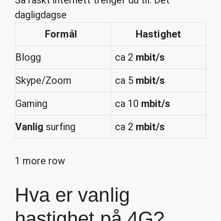
Så raskt internett trenger du til: Det
dagligdagse
Formål
Hastighet
Blogg
ca 2
mbit/s
Skype/Zoom
ca 5
mbit/s
Gaming
ca 10
mbit/s
Vanlig
surfing
ca 2
mbit/s
1 more row
Hva er vanlig
hastighet på 4G?