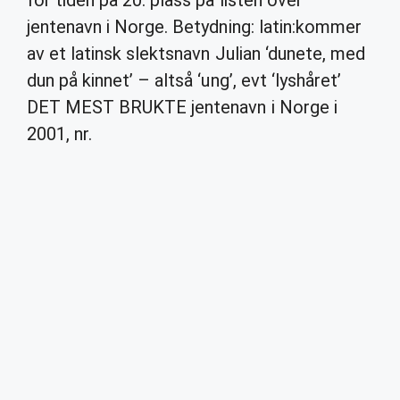
for tiden på 20. plass på listen over
jentenavn i Norge. Betydning: latin:kommer
av et latinsk slektsnavn Julian ‘dunete, med
dun på kinnet’ – altså ‘ung’, evt ‘lyshåret’
DET MEST BRUKTE jentenavn i Norge i
2001, nr.