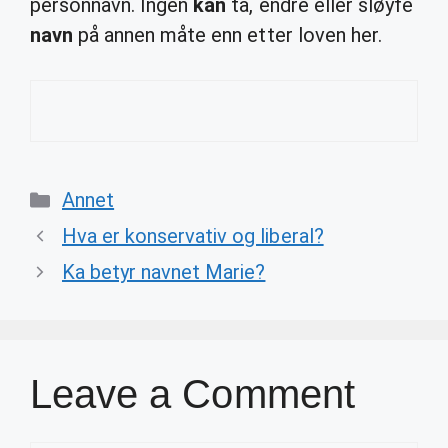
personnavn. Ingen
kan
ta, endre eller sløyfe
navn
på annen måte enn etter loven her.
Categories
Annet
Hva er konservativ og liberal?
Ka betyr navnet Marie?
Leave a Comment