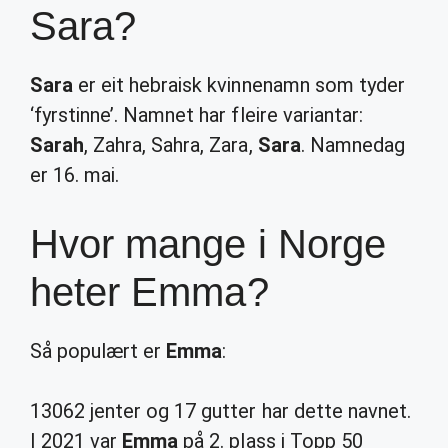
Sara?
Sara
er eit hebraisk kvinnenamn som tyder
‘fyrstinne’. Namnet har fleire variantar:
Sarah
, Zahra, Sahra, Zara,
Sara
. Namnedag
er 16. mai.
Hvor mange i Norge
heter Emma?
Så populært er
Emma
:
13062 jenter og 17 gutter har dette navnet.
I 2021 var
Emma
på 2. plass i Topp 50