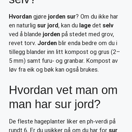
Hvordan
gjøre
jorden sur
? Om du ikke har
en naturlig
sur jord
, kan du
lage
det
selv
ved å blande
jorden
på stedet med grov,
revet torv.
Jorden
blir enda bedre om du i
tillegg blander inn litt kompost og grus (2–
5 mm) samt furu- og granbar. Kompost av
løv fra eik og bøk kan også brukes.
Hvordan vet man om
man har sur jord?
De fleste hageplanter liker en ph-verdi på
rundt 6. Er du usikker på om du har for
sur