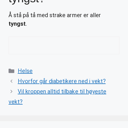
Å stå på tå med strake armer er aller
tyngst
.
Categories
Helse
Hvorfor går diabetikere ned i vekt?
Vil kroppen alltid tilbake til høyeste
vekt?