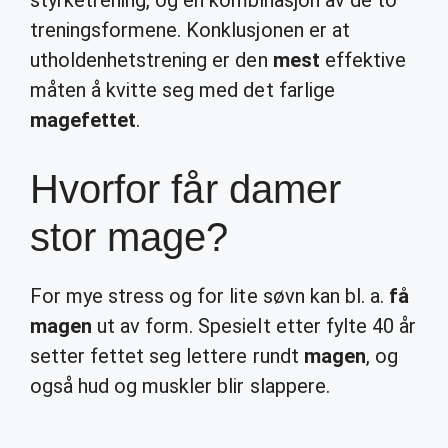
styrketrening, og en kombinasjon av de to
treningsformene. Konklusjonen er at
utholdenhetstrening er den
mest
effektive
måten å kvitte seg med det farlige
magefettet
.
Hvorfor får damer
stor mage?
For mye stress og for lite søvn kan bl. a.
få
magen
ut av form. Spesielt etter fylte 40 år
setter fettet seg lettere rundt
magen
, og
også hud og muskler blir slappere.