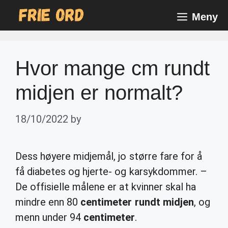
Skip
Meny
to
content
Hvor mange cm rundt
midjen er normalt?
18/10/2022
by
Dess høyere midjemål, jo større fare for å
få diabetes og hjerte- og karsykdommer. –
De offisielle målene er at kvinner skal ha
mindre enn 80
centimeter rundt midjen
, og
menn under 94
centimeter
.