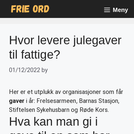
Skip
Meny
to
content
Hvor levere julegaver
til fattige?
01/12/2022
by
Her er et utplukk av organisasjoner som får
gaver
i år: Frelsesarmeen, Barnas Stasjon,
Stiftelsen Sykehusbarn og Røde Kors.
Hva kan man gi i