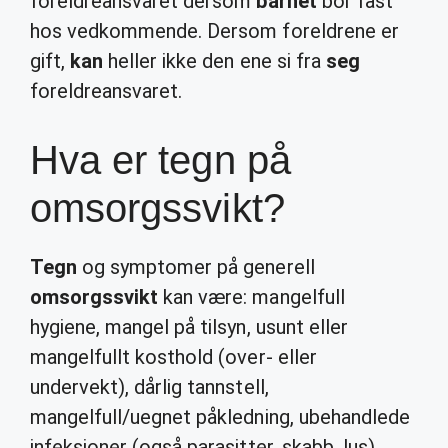
foreldreansvaret dersom
barnet
bor fast
hos vedkommende. Dersom foreldrene er
gift,
kan
heller ikke den ene si fra
seg
foreldreansvaret.
Hva er tegn på
omsorgssvikt?
Tegn
og symptomer på generell
omsorgssvikt
kan være: mangelfull
hygiene, mangel på tilsyn, usunt eller
mangelfullt kosthold (over- eller
undervekt), dårlig tannstell,
mangelfull/uegnet påkledning, ubehandlede
infeksjoner (også parasitter, skabb, lus),