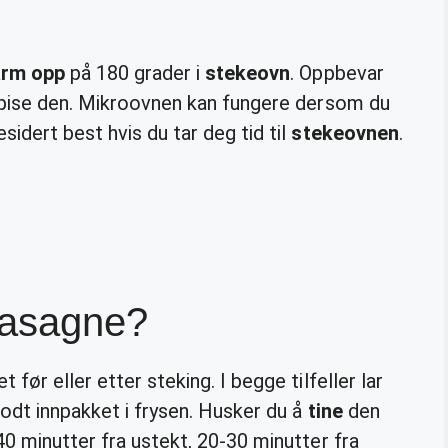
arm opp
på 180 grader i
stekeovn
. Oppbevar
 spise den. Mikroovnen kan fungere dersom du
idert best hvis du tar deg tid til
stekeovnen
.
 lasagne?
 før eller etter steking. I begge tilfeller lar
godt innpakket i frysen. Husker du å
tine
den
40 minutter fra ustekt, 20-30 minutter fra