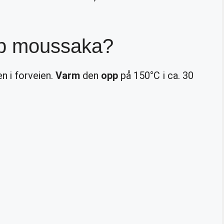
p moussaka?
n i forveien.
Varm
den
opp
på 150°C i ca. 30