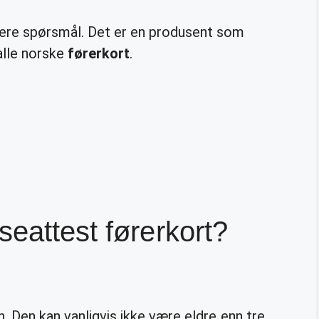
yere spørsmål. Det er en produsent som
 alle norske
førerkort
.
seattest førerkort?
n. Den kan vanligvis ikke være eldre enn tre