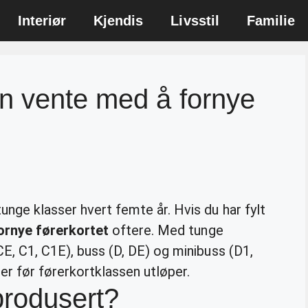
Interiør
Kjendis
Livsstil
Familie
n vente med å fornye
unge klasser hvert femte år. Hvis du har fylt
ornye førerkortet
oftere. Med tunge
CE, C1, C1E), buss (D, DE) og minibuss (D1,
er før førerkortklassen utløper.
 produsert?