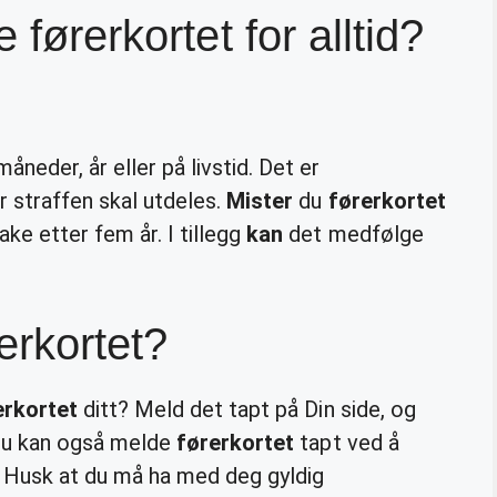
 førerkortet for alltid?
åneder, år eller på livstid. Det er
r straffen skal utdeles.
Mister
du
førerkortet
ke etter fem år. I tillegg
kan
det medfølge
erkortet?
erkortet
ditt? Meld det tapt på Din side, og
. Du kan også melde
førerkortet
tapt ved å
n. Husk at du må ha med deg gyldig