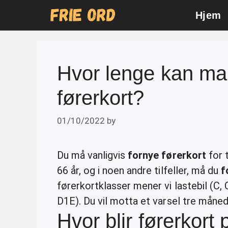
Skip
Hjem
to
content
Hvor lenge kan ma
førerkort?
01/10/2022
by
Du må vanligvis
fornye førerkort
for t
66 år, og i noen andre tilfeller, må du
f
førerkortklasser mener vi lastebil (C, 
D1E). Du vil motta et varsel tre måned
Hvor blir førerkort