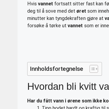
Hvis
vannet
fortsatt sitter fast kan 
deg til å sove med det
øret
som inneh
minutter kan tyngdekraften gjøre at
v
forsøke å tørke ut
vannet
som er inne
Innholdsfortegnelse
Hvordan bli kvitt v
Har du fått
vann
i ørene som ikke 
Tipp hodet hardt og kraftig til 