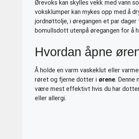
Ørevoks kan skylles vekk med vann s
voksklumper kan mykes opp med å dryp
jordnøttolje, i øregangen et par dager fø
bomullsdott utenpå øregangen for å hi
Hvordan åpne øre
Å holde en varm vaskeklut eller var
røret og fjerne dotter i
ørene
. Denne 
være mest effektivt hvis du har dotter
eller allergi.