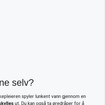
ne selv?
sykepleieren spyler lunkent vann gjennom en
skylles
ut. Du kan også ta øredråper for å