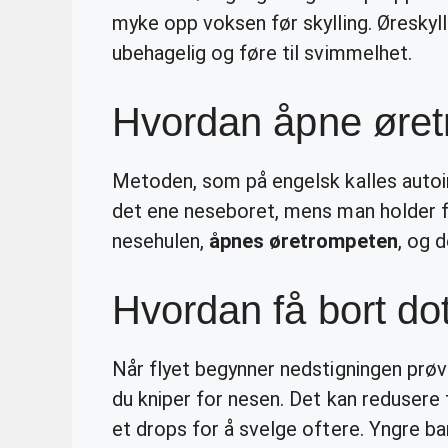
myke opp voksen før skylling. Øreskyll
ubehagelig og føre til svimmelhet.
Hvordan åpne øre
Metoden, som på engelsk kalles autoin
det ene neseboret, mens man holder fo
nesehulen,
åpnes øretrompeten
, og 
Hvordan få bort dott
Når flyet begynner nedstigningen prøve
du kniper for nesen. Det kan redusere 
et drops for å svelge oftere. Yngre b