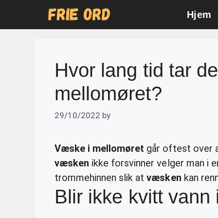
Skip
Hjem
to
content
Hvor lang tid tar de
mellomøret?
29/10/2022
by
Væske i mellomøret
går oftest over 
væsken
ikke forsvinner velger man i en
trommehinnen slik at
væsken
kan renn
Blir ikke kvitt vann 