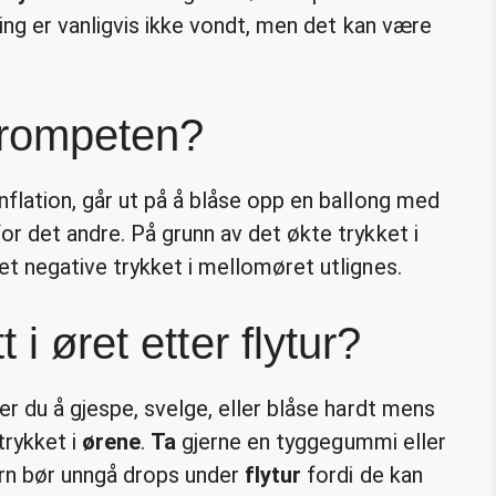
ing er vanligvis ikke vondt, men det kan være
trompeten?
flation, går ut på å blåse opp en ballong med
r det andre. På grunn av det økte trykket i
det negative trykket i mellomøret utlignes.
 i øret etter flytur?
r du å gjespe, svelge, eller blåse hardt mens
trykket i
ørene
.
Ta
gjerne en tyggegummi eller
arn bør unngå drops under
flytur
fordi de kan