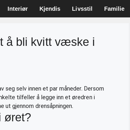
Interiør
Kjendis
Livsstil
Familie
t å bli kvitt væske i
av seg selv innen et par måneder. Dersom
kelte tilfeller å legge inn et øredren i
e ut gjennom drensåpningen.
i øret?