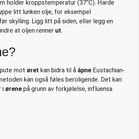
om holder kroppstemperatur (37°C). Harde
pe litt lunken olje, for eksempel
r skylling. Ligg litt på siden, eller legg en
ndre at oljen renner
ut
.
ne?
mepute mot
øret
kan bidra til å
åpne
Eustachian-
metoden kan også føles beroligende. Det kan
 i
ørene
på grunn av forkjølelse, influensa