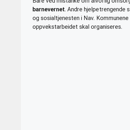
Bare ved mistanke om alvorlig omsorgs
barnevernet
. Andre hjelpetrengende 
og sosialtjenesten i Nav. Kommunene 
oppvekstarbeidet skal organiseres.