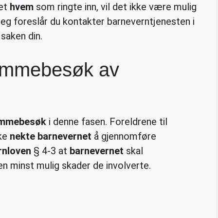
net
hvem
som ringte inn, vil det ikke være mulig
eg foreslår du kontakter barneverntjenesten i
saken din.
emmebesøk av
emmebesøk
i denne fasen. Foreldrene til
ke
nekte barnevernet
å gjennomføre
rnloven
§ 4-3 at
barnevernet
skal
n minst mulig skader de involverte.