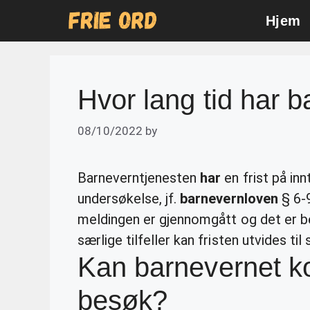
Skip
Hjem
to
content
Hvor lang tid har 
08/10/2022
by
Barneverntjenesten
har
en frist på inn
undersøkelse, jf.
barnevernloven
§ 6-9
meldingen er gjennomgått og det er b
særlige tilfeller kan fristen utvides ti
Kan barnevernet 
besøk?