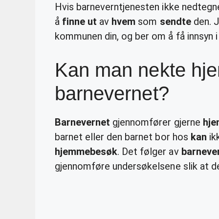
Hvis barneverntjenesten ikke nedteg
å
finne ut
av
hvem
som
sendte
den. J
kommunen din, og ber om å få innsyn i 
Kan man nekte hj
barnevernet?
Barnevernet
gjennomfører gjerne
hj
barnet eller den barnet bor hos
kan
ik
hjemmebesøk
. Det følger av
barneve
gjennomføre undersøkelsene slik at de