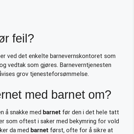
r feil?
der ved det enkelte barnevernskontoret som
er og vedtak som gjøres. Barneverntjenesten
påvises grov tjenesteforsømmelse.
ernet med barnet om?
en å snakke med
barnet
før den i det hele tatt
er som oftest i saker med bekymring for vold
kker da med
barnet
først, ofte for å sikre at