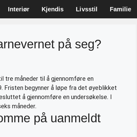
Interiør
Kjendis
Livsstil
Familie
barnevernet på seg?
til tre måneder til å gjennomføre en
. Fristen begynner å løpe fra det øyeblikket
esluttet å gjennomføre en undersøkelse. I
l seks måneder.
komme på uanmeldt