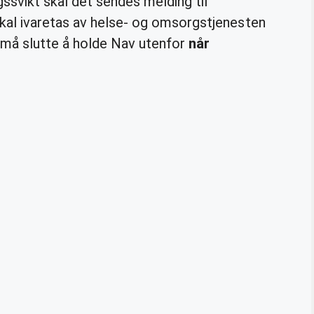
svikt skal det sendes melding til
skal ivaretas av helse- og omsorgstjenesten
må slutte å holde Nav utenfor
når