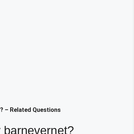
g? – Related Questions
av barnevernet?