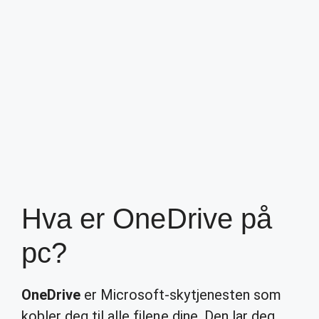
Hva er OneDrive på
pc?
OneDrive
er Microsoft-skytjenesten som
kobler deg til alle filene dine. Den lar deg