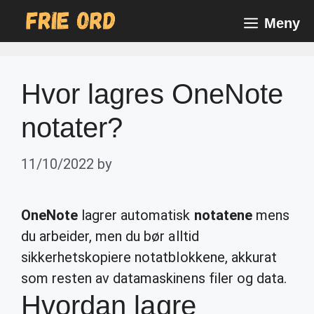
Skip
Meny
to
content
Hvor lagres OneNote
notater?
11/10/2022
by
OneNote
lagrer automatisk
notatene
mens
du arbeider, men du bør alltid
sikkerhetskopiere notatblokkene, akkurat
som resten av datamaskinens filer og data.
Hvordan lagre