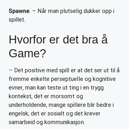
Spawne
. – Når man plutselig dukker opp i
spillet.
Hvorfor er det bra å
Game?
– Det positive med spill er at det ser ut til å
fremme enkelte perseptuelle og kognitive
evner, man kan teste ut ting i en trygg
kontekst, det er morsomt og
underholdende, mange spillere blir bedre i
engelsk, det er sosialt og det krever
samarbeid og kommunikasjon.