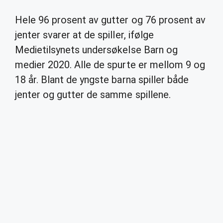
Hele 96 prosent av gutter og 76 prosent av
jenter svarer at de spiller, ifølge
Medietilsynets undersøkelse Barn og
medier 2020. Alle de spurte er mellom 9 og
18 år. Blant de yngste barna spiller både
jenter og gutter de samme spillene.