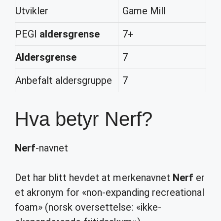
Utvikler
Game Mill
PEGI
aldersgrense
7+
Aldersgrense
7
Anbefalt aldersgruppe
7
Hva betyr Nerf?
Nerf
-navnet
Det har blitt hevdet at merkenavnet
Nerf
er
et akronym for «non-expanding recreational
foam» (norsk oversettelse: «ikke-