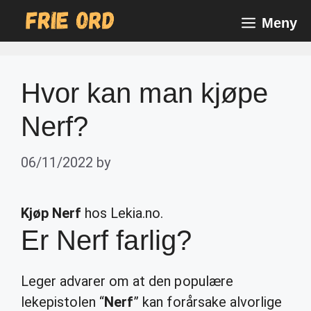
Skip
Meny
to
content
Hvor kan man kjøpe
Nerf?
06/11/2022
by
Kjøp Nerf
hos Lekia.no.
Er Nerf farlig?
Leger advarer om at den populære
lekepistolen “
Nerf
” kan forårsake alvorlige