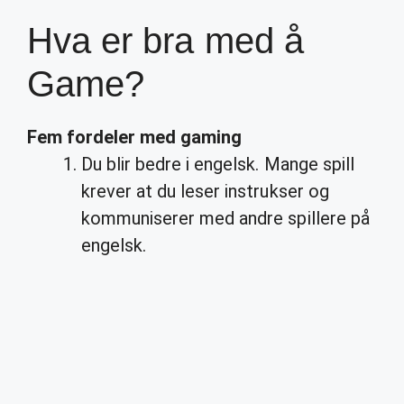
Hva er bra med å
Game?
Fem fordeler med
gaming
Du blir bedre i engelsk. Mange spill
krever at du leser instrukser og
kommuniserer med andre spillere på
engelsk.