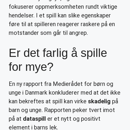
fokuserer oppmerksomheten rundt viktige
hendelser. I et spill kan slike egenskaper
føre til at spilleren reagerer raskere på en
motstander som går til angrep.
Er det farlig å spille
for mye?
En ny rapport fra Medierådet for børn og
unge i Danmark konkluderer med at det ikke
kan bekreftes at spill kan virke
skadelig
på
barn og unge. Rapporten peker tvert imot
på at
dataspill
er et nytt og positivt
element i barns lek.