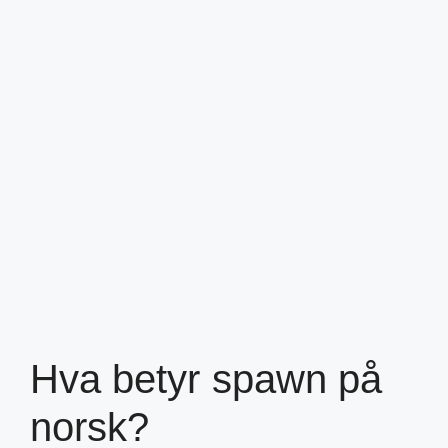
Hva betyr spawn på
norsk?