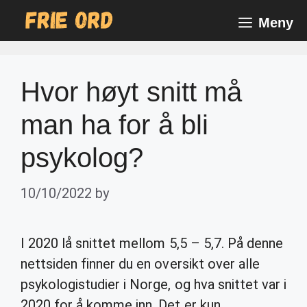
Skip
Meny
to
content
Hvor høyt snitt må
man ha for å bli
psykolog?
10/10/2022
by
I 2020 lå snittet mellom 5,5 – 5,7. På denne
nettsiden finner du en oversikt over alle
psykologistudier i Norge, og hva snittet var i
2020 for å komme inn. Det er kun