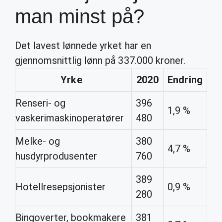
man minst på?
Det lavest lønnede yrket har en
gjennomsnittlig lønn på 337.000 kroner.
Yrke
2020
Endring
Renseri- og
396
1,9 %
vaskerimaskinoperatører
480
Melke- og
380
4,7 %
husdyrprodusenter
760
389
Hotellresepsjonister
0,9 %
280
Bingoverter, bookmakere
381