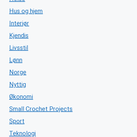
Hus og hjem
Interiør
Kjendis
Livsstil
Lønn
Norge
Nyttig
Økonomi
Small Crochet Projects
Sport
Teknologi