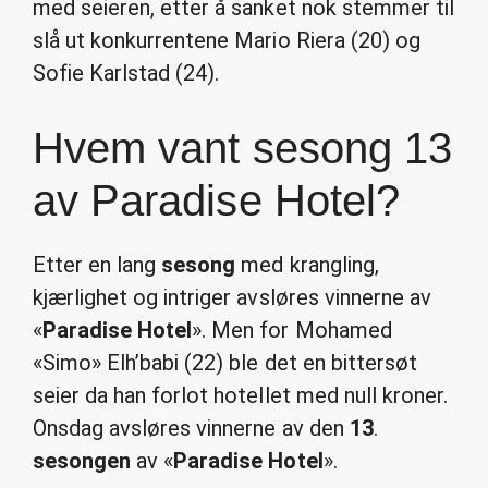
med seieren, etter å sanket nok stemmer til
slå ut konkurrentene Mario Riera (20) og
Sofie Karlstad (24).
Hvem vant sesong 13
av Paradise Hotel?
Etter en lang
sesong
med krangling,
kjærlighet og intriger avsløres vinnerne av
«
Paradise Hotel
». Men for Mohamed
«Simo» Elh’babi (22) ble det en bittersøt
seier da han forlot hotellet med null kroner.
Onsdag avsløres vinnerne av den
13
.
sesongen
av «
Paradise Hotel
».