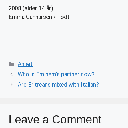
2008 (alder 14 år)
Emma Gunnarsen
/
Født
Categories
Annet
Who is Eminem’s partner now?
Are Eritreans mixed with Italian?
Leave a Comment