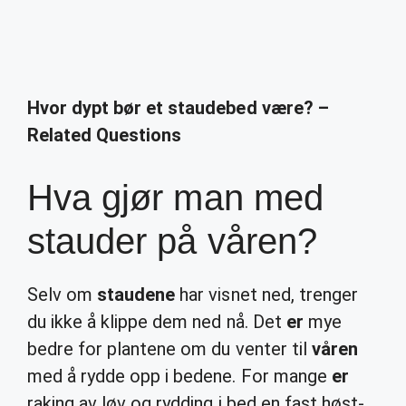
Hvor dypt bør et staudebed være? –
Related Questions
Hva gjør man med
stauder på våren?
Selv om
staudene
har visnet ned, trenger
du ikke å klippe dem ned nå. Det
er
mye
bedre for plantene om du venter til
våren
med å rydde opp i bedene. For mange
er
raking av løv og rydding i bed en fast høst-