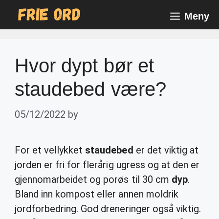
Skip
Meny
to
content
Hvor dypt bør et
staudebed være?
05/12/2022
by
For et vellykket
staudebed
er det viktig at
jorden er fri for flerårig ugress og at den er
gjennomarbeidet og porøs til 30 cm
dyp
.
Bland inn kompost eller annen moldrik
jordforbedring. God dreneringer også viktig.