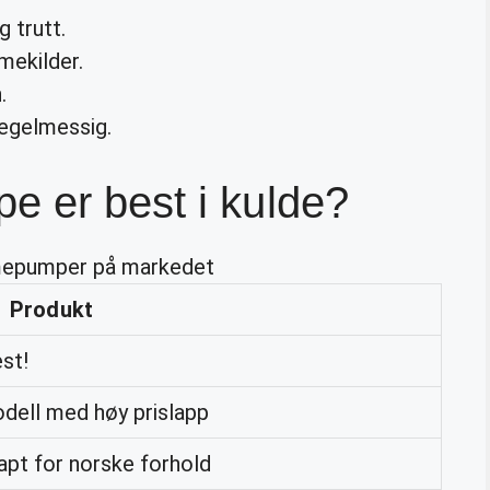
 trutt.
ekilder.
.
egelmessig.
e er best i kulde?
mepumper på markedet
Produkt
est!
ell med høy prislapp
pt for norske forhold