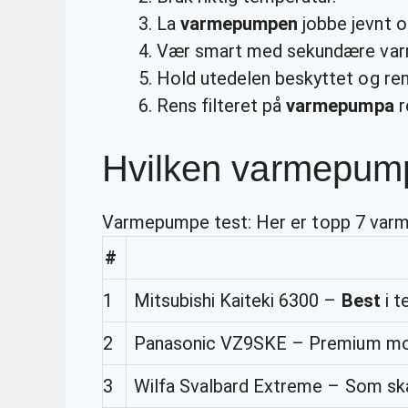
La
varmepumpen
jobbe jevnt og
Vær smart med sekundære varm
Hold utedelen beskyttet og ren
Rens filteret på
varmepumpa
r
Hvilken varmepump
Varmepumpe test: Her er topp 7 var
#
1
Mitsubishi Kaiteki 6300 –
Best
i t
2
Panasonic VZ9SKE – Premium mod
3
Wilfa Svalbard Extreme – Som ska