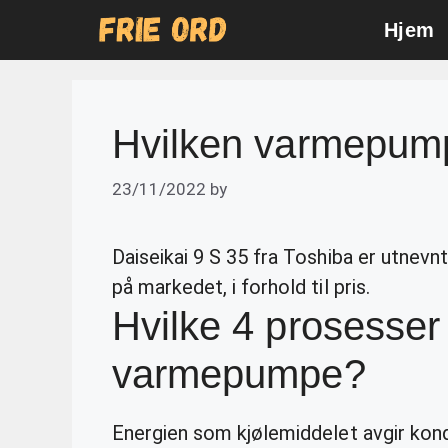
Skip
Hjem
to
content
Hvilken varmepumpe
23/11/2022
by
Daiseikai 9 S 35 fra Toshiba er utnevn
på markedet, i forhold til pris.
Hvilke 4 prosesser 
varmepumpe?
Energien som kjølemiddelet avgir kond