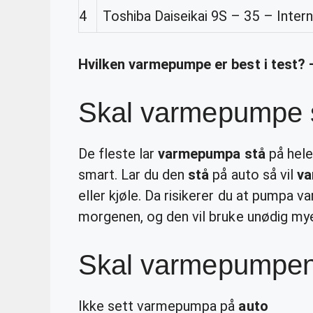
4
Toshiba Daiseikai 9S – 35 – Inter
Hvilken varmepumpe er best i test? 
Skal varmepumpe 
De fleste lar
varmepumpa stå
på hel
smart. Lar du den
stå
på auto så vil
v
eller kjøle. Da risikerer du at pumpa 
morgenen, og den vil bruke unødig mye
Skal varmepumpen 
Ikke sett varmepumpa på
auto