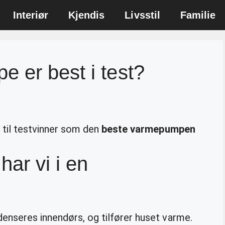
Interiør
Kjendis
Livsstil
Familie
 er best i test?
t til testvinner som den
beste varmepumpen
har vi i en
enseres innendørs, og tilfører huset varme.