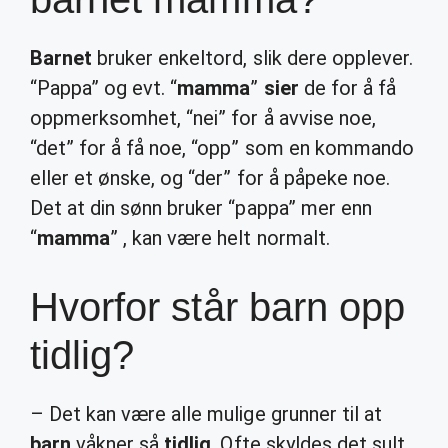
Barnet
bruker enkeltord, slik dere opplever.
“Pappa” og evt. “
mamma
”
sier
de for å få
oppmerksomhet, “nei” for å avvise noe,
“det” for å få noe, “opp” som en kommando
eller et ønske, og “der” for å påpeke noe.
Det at din sønn bruker “pappa” mer enn
“
mamma
” , kan være helt normalt.
Hvorfor står barn opp
tidlig?
– Det kan være alle mulige grunner til at
barn
våkner så
tidlig
. Ofte skyldes det sult,