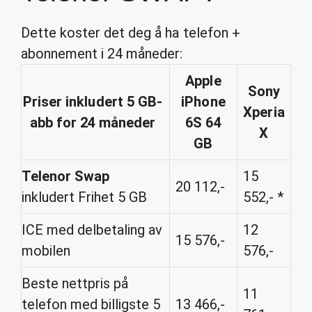
Dette koster det deg å ha telefon +
abonnement i 24 måneder:
Apple
Sony
Priser inkludert 5 GB-
iPhone
Xperia
abb for 24 måneder
6S 64
X
GB
Telenor Swap
15
20 112,-
inkludert Frihet 5 GB
552,- *
ICE med delbetaling av
12
15 576,-
mobilen
576,-
Beste nettpris på
11
telefon med billigste 5
13 466,-