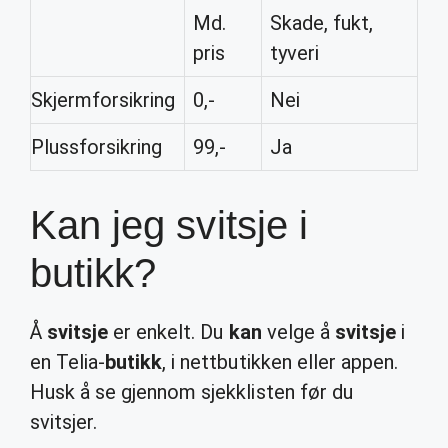
Md.
Skade, fukt,
pris
tyveri
Skjermforsikring
0,-
Nei
Plussforsikring
99,-
Ja
Kan jeg svitsje i
butikk?
Å
svitsje
er enkelt. Du
kan
velge å
svitsje
i
en Telia-
butikk
, i nettbutikken eller appen.
Husk å se gjennom sjekklisten før du
svitsjer.