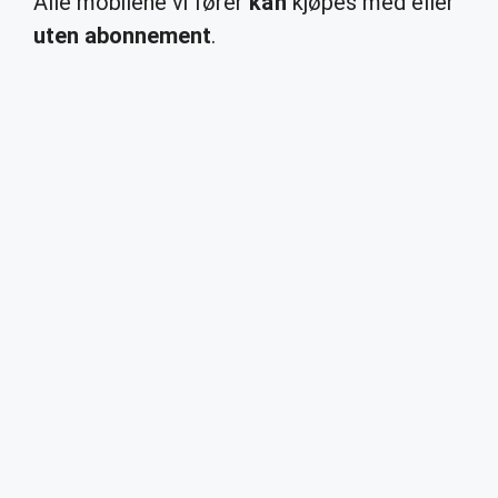
Alle mobilene vi fører
kan
kjøpes med eller
uten abonnement
.