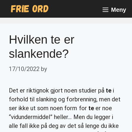
Skip
Meny
to
content
Hvilken te er
slankende?
17/10/2022
by
Det er riktignok gjort noen studier på
te
i
forhold til slanking og forbrenning, men det
ser ikke ut som noen form for
te
er noe
“vidundermiddel” heller… Men du legger i
alle fall ikke på deg av det så lenge du ikke