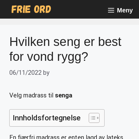
Skip
Meny
to
content
Hvilken seng er best
for vond rygg?
06/11/2022
by
Velg madrass til
senga
Innholdsfortegnelse
En fjærfri madrass er enten lagd av lateks