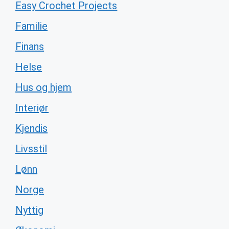
Easy Crochet Projects
Familie
Finans
Helse
Hus og hjem
Interiør
Kjendis
Livsstil
Lønn
Norge
Nyttig