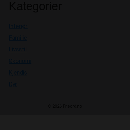
Interiør
Familie
Livsstil
Økonomi
Kjendis
Dyr
© 2026 Frieord.no