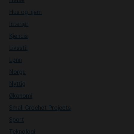
Interiør
Kjendis
Livsstil
Lønn
Norge
Nyttig
Økonomi
Small Crochet Projects
Sport
Teknologi
Useful Crochet Projects