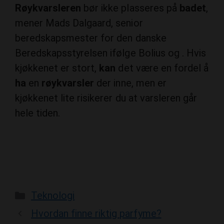
mener Mads Dalgaard, senior
beredskapsmester for den danske
Beredskapsstyrelsen ifølge Bolius og . Hvis
kjøkkenet er stort,
kan
det være en fordel å
ha
en
røykvarsler
der inne, men er
kjøkkenet lite risikerer du at varsleren går
hele tiden.
Categories
Teknologi
Hvordan finne riktig parfyme?
Hvilken krølltang er best i test?