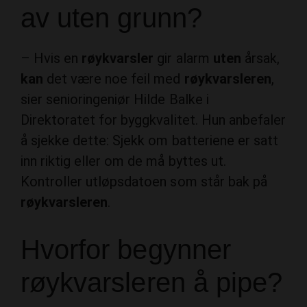
– Hvis en
røykvarsler
gir alarm
uten
årsak,
kan
det være noe feil med
røykvarsleren
,
sier senioringeniør Hilde Balke i
Direktoratet for byggkvalitet. Hun anbefaler
å sjekke dette: Sjekk om batteriene er satt
inn riktig eller om de må byttes ut.
Kontroller utløpsdatoen som står bak på
røykvarsleren
.
Hvorfor begynner
røykvarsleren å pipe?
Små korte pip dreier seg som regel om at