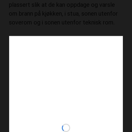
plassert slik at de kan oppdage og varsle
om brann på kjøkken, i stua, sonen utenfor
soverom og i sonen utenfor teknisk rom.