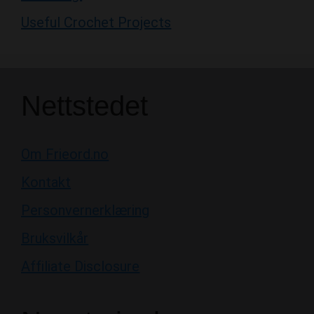
Nettstedet
Om Frieord.no
Kontakt
Personvernerklæring
Bruksvilkår
Affiliate Disclosure
Nyeste innlegg