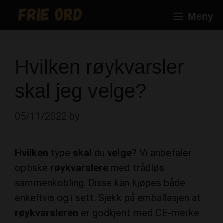
Skip
Meny
to
content
Hvilken røykvarsler
skal jeg velge?
05/11/2022
by
Hvilken
type
skal
du
velge
? Vi anbefaler
optiske
røykvarslere
med trådløs
sammenkobling. Disse kan kjøpes både
enkeltvis og i sett. Sjekk på emballasjen at
røykvarsleren
er godkjent med CE-merke