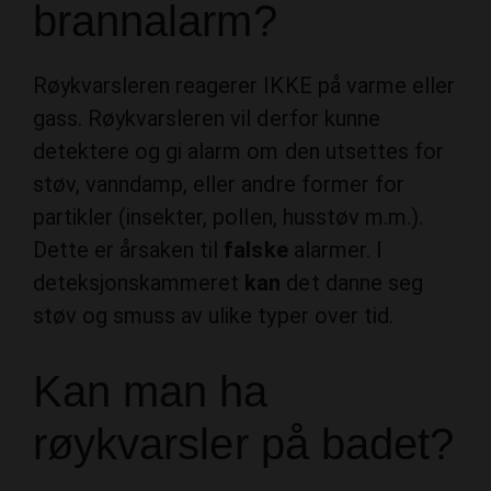
Røykvarsleren reagerer IKKE på varme eller
gass. Røykvarsleren vil derfor kunne
detektere og gi alarm om den utsettes for
støv, vanndamp, eller andre former for
partikler (insekter, pollen, husstøv m.m.).
Dette er årsaken til
falske
alarmer. I
deteksjonskammeret
kan
det danne seg
støv og smuss av ulike typer over tid.
Kan man ha
røykvarsler på badet?
Røykvarsleren
bør ikke plasseres på
badet
,