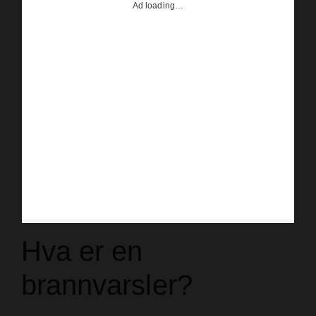
Hva er en
brannvarsler?
Røykvarsler, noen ganger kalt
brannvarsler
,