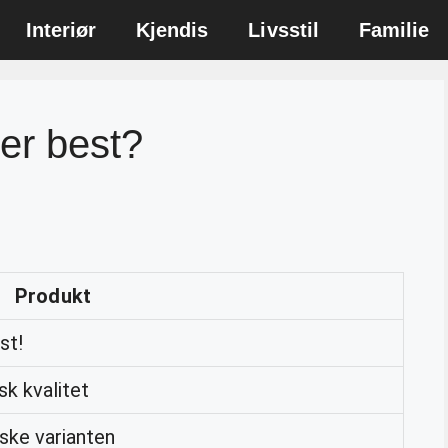
Interiør
Kjendis
Livsstil
Familie
 er best?
Produkt
st!
k kvalitet
ske varianten