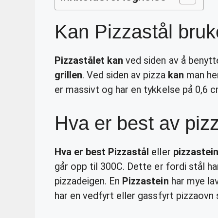
Kan Pizzastål bruke
Pizzastålet kan
ved siden av å benytte
grillen
. Ved siden av pizza
kan
man her
er massivt og har en tykkelse på 0,6 c
Hva er best av piz
Hva er best Pizzastål
eller
pizzastei
går opp til 300C. Dette er fordi stål h
pizzadeigen. En
Pizzastein
har mye la
har en vedfyrt eller gassfyrt pizzao