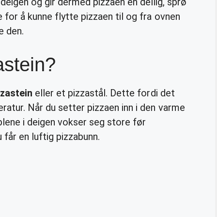
v deigen og gir dermed pizzaen en deilig, sprø
for å kunne flytte pizzaen til og fra ovnen
e den.
astein?
zzastein
eller et pizzastål. Dette fordi det
ratur. Når du setter pizzaen inn i den varme
blene i deigen vokser seg store før
 får en luftig pizzabunn.