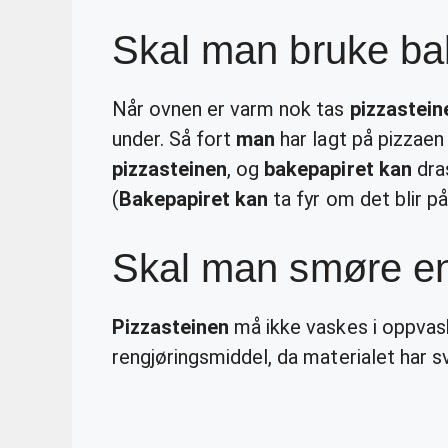
Skal man bruke bak
Når ovnen er varm nok tas
pizzastein
under. Så fort
man
har lagt på pizzae
pizzasteinen
, og
bakepapiret kan
dras
(
Bakepapiret kan
ta fyr om det blir p
Skal man smøre en
Pizzasteinen
må ikke vaskes i oppvas
rengjøringsmiddel, da materialet har 