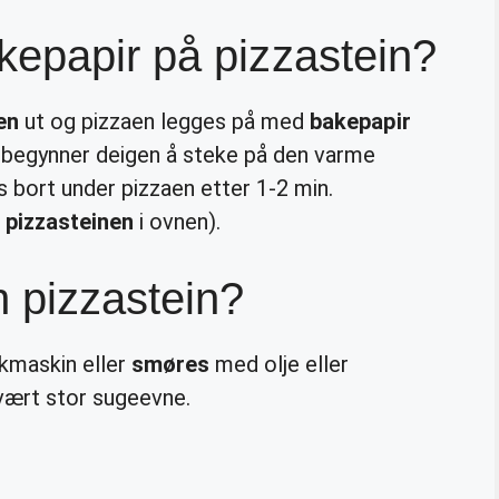
epapir på pizzastein?
en
ut og pizzaen legges på med
bakepapir
n begynner deigen å steke på den varme
 bort under pizzaen etter 1-2 min.
å
pizzasteinen
i ovnen).
 pizzastein?
kmaskin eller
smøres
med olje eller
svært stor sugeevne.