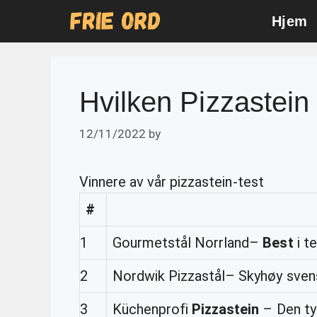
Skip
Hjem
to
content
Hvilken Pizzastein
12/11/2022
by
Vinnere av vår pizzastein-test
#
1
Gourmetstål Norrland–
Best
i te
2
Nordwik Pizzastål– Skyhøy svens
3
Küchenprofi
Pizzastein
– Den ty