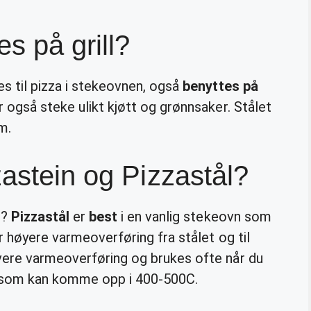
s på grill?
s til pizza i stekeovnen, også
benyttes på
 også steke ulikt kjøtt og grønnsaker. Stålet
m.
zastein og Pizzastål?
n
?
Pizzastål
er
best
i en vanlig stekeovn som
ar høyere varmeoverføring fra stålet og til
vere varmeoverføring og brukes ofte når du
vn som kan komme opp i 400-500C.