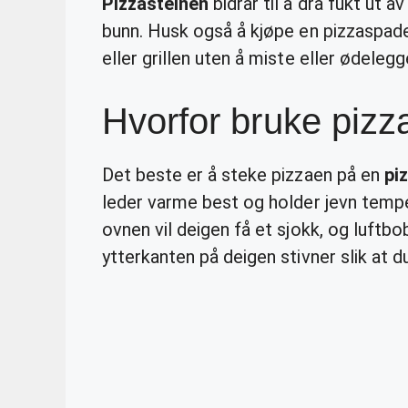
Pizzasteinen
bidrar til å dra fukt ut a
bunn. Husk også å kjøpe en pizzaspade 
eller grillen uten å miste eller ødelegg
Hvorfor bruke pizz
Det beste er å steke pizzaen på en
pi
leder varme best og holder jevn tempe
ovnen vil deigen få et sjokk, og luftbo
ytterkanten på deigen stivner slik at du