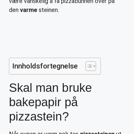
være vanskelig å få pizzabunnen over på
den
varme
steinen.
Innholdsfortegnelse
Skal man bruke
bakepapir på
pizzastein?