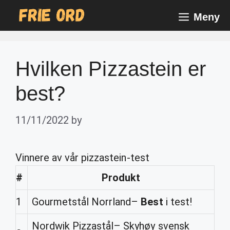
Skip
Meny
to
content
Hvilken Pizzastein er
best?
11/11/2022
by
Vinnere av vår pizzastein-test
#
Produkt
1
Gourmetstål Norrland–
Best
i test!
Nordwik Pizzastål– Skyhøy svensk