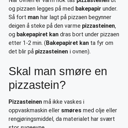
Når ovnen er varm nok tas
pizzasteinen
ut
og pizzaen legges på med
bakepapir
under.
Så fort
man
har lagt på pizzaen begynner
deigen å steke på den varme
pizzasteinen
,
og
bakepapiret kan
dras bort under pizzaen
etter 1-2 min. (
Bakepapiret kan
ta fyr om
det blir på
pizzasteinen
i ovnen).
Skal man smøre en
pizzastein?
Pizzasteinen
må ikke vaskes i
oppvaskmaskin eller
smøres
med olje eller
rengjøringsmiddel, da materialet har svært
stor sugeevne.