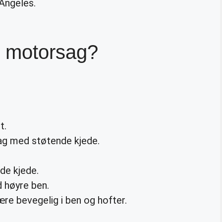
Angeles.
 motorsag?
t.
ag med støtende kjede.
de kjede.
 høyre ben.
re bevegelig i ben og hofter.