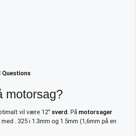
d Questions
på motorsag?
ptimalt vil være 12″
sverd
. På
motorsager
g med . 325 i 1.3mm og 1.5mm (1,6mm på en