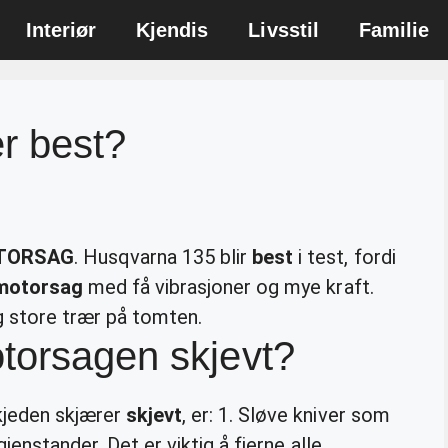
Interiør
Kjendis
Livsstil
Familie
r best?
TORSAG
. Husqvarna 135 blir
best
i test, fordi
motorsag
med få vibrasjoner og mye kraft.
 store trær på tomten.
torsagen skjevt?
kjeden skjærer
skjevt
, er: 1. Sløve kniver som
jenstander. Det er viktig å fjerne alle