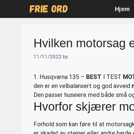
Skip
Hjem
to
content
Hvilken motorsag e
11/11/2022
by
1. Husqvarna 135 –
BEST
I TEST
MO
den er en velbalansert og god avveid
Den passer huseiere med både små og
Hvorfor skjærer mo
Forhold som kan føre til at motorsag
er skadet av steiner eller andre harde g