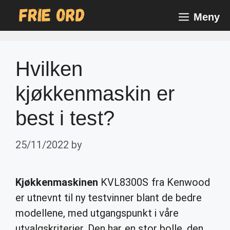
Skip
Meny
to
content
Hvilken
kjøkkenmaskin er
best i test?
25/11/2022
by
Kjøkkenmaskinen
KVL8300S fra Kenwood
er utnevnt til ny testvinner blant de bedre
modellene, med utgangspunkt i våre
utvalgskriterier. Den har en stor bolle, den