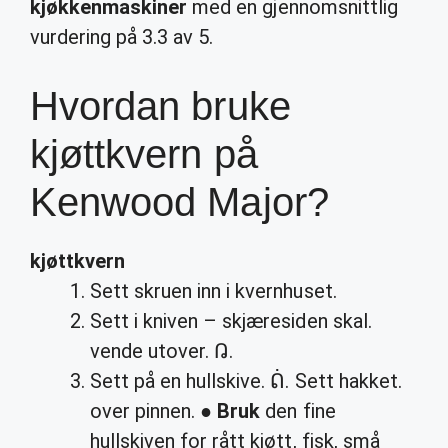
kjøkkenmaskiner
med en gjennomsnittlig
vurdering på 3.3 av 5.
Hvordan bruke
kjøttkvern på
Kenwood Major?
kjøttkvern
Sett skruen inn i kvernhuset.
Sett i kniven – skjæresiden skal.
vende utover. ᕡ.
Sett på en hullskive. ᕢ. Sett hakket.
over pinnen. ●
Bruk
den fine
hullskiven for rått kjøtt, fisk, små