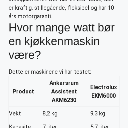
er kraftig, stillegående, fleksibel og har 10
års motorgaranti.
Hvor mange watt bør
en kjøkkenmaskin
være?
Dette er maskinene vi har testet:
Ankarsrum
Electrolux
Product
Assistent
EKM6000
AKM6230
Vekt
8,2 kg
9,3 kg
Kapasitet
7 liter
5,7 liter