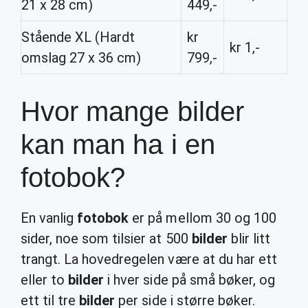
21 x 28 cm)
449,-
Stående XL (Hardt
kr
kr 1,-
omslag 27 x 36 cm)
799,-
Hvor mange bilder
kan man ha i en
fotobok?
En vanlig
fotobok
er på mellom 30 og 100
sider, noe som tilsier at 500
bilder
blir litt
trangt. La hovedregelen være at du har ett
eller to
bilder
i hver side på små bøker, og
ett til tre
bilder
per side i større bøker.