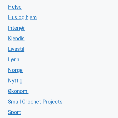
Helse
Hus og hjem
Interiør
Kjendis
Livsstil
Lønn
Norge
Nyttig
Økonomi
Small Crochet Projects
Sport