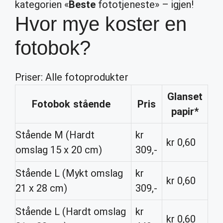
kategorien «
Beste
fototjeneste» – igjen!
Hvor mye koster en
fotobok?
Priser: Alle fotoprodukter
Glanset
Fotobok
stående
Pris
papir*
Stående M (Hardt
kr
kr 0,60
omslag 15 x 20 cm)
309,-
Stående L (Mykt omslag
kr
kr 0,60
21 x 28 cm)
309,-
Stående L (Hardt omslag
kr
kr 0,60