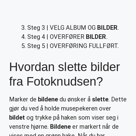
Steg 3 | VELG ALBUM OG
BILDER
.
Steg 4 | OVERFØRER
BILDER
.
Steg 5 | OVERFØRING FULLFØRT.
Hvordan slette bilder
fra Fotoknudsen?
Marker de
bildene
du ønsker å
slette
. Dette
gjør du ved å holde musepekeren over
bildet
og trykke på haken som viser seg i
venstre hjørne.
Bildene
er markert når de
vises med en grønn hake. Når du har