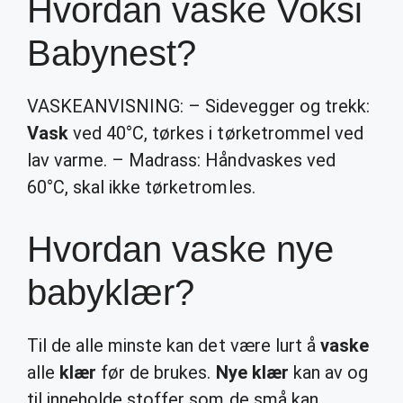
Hvordan vaske Voksi
Babynest?
VASKEANVISNING: – Sidevegger og trekk:
Vask
ved 40°C, tørkes i tørketrommel ved
lav varme. – Madrass: Håndvaskes ved
60°C, skal ikke tørketromles.
Hvordan vaske nye
babyklær?
Til de alle minste kan det være lurt å
vaske
alle
klær
før de brukes.
Nye klær
kan av og
til inneholde stoffer som de små kan