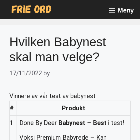
Skip
Meny
to
content
Hvilken Babynest
skal man velge?
17/11/2022
by
Vinnere av vår test av babynest
#
Produkt
1
Done By Deer
Babynest
–
Best
i test!
Voksi Premium Babyrede – Kan