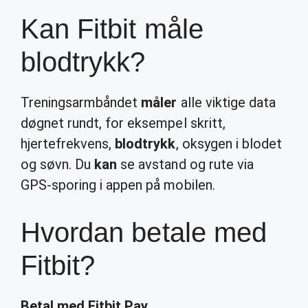
Kan Fitbit måle
blodtrykk?
Treningsarmbåndet
måler
alle viktige data
døgnet rundt, for eksempel skritt,
hjertefrekvens,
blodtrykk
, oksygen i blodet
og søvn. Du
kan
se avstand og rute via
GPS-sporing i appen på mobilen.
Hvordan betale med
Fitbit?
Betal med
Fitbit Pay