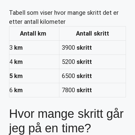
Tabell som viser hvor mange skritt det er
etter antall kilometer
Antall
km
Antall
skritt
3
km
3900
skritt
4
km
5200
skritt
5 km
6500
skritt
6
km
7800
skritt
Hvor mange skritt går
jeg på en time?