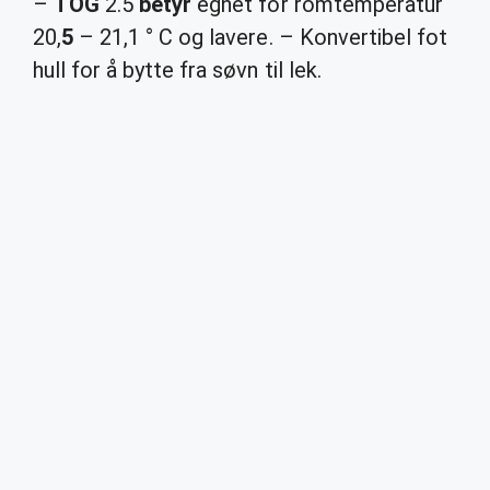
–
TOG
2.5
betyr
egnet for romtemperatur
20,
5
– 21,1 ° C og lavere. – Konvertibel fot
hull for å bytte fra søvn til lek.