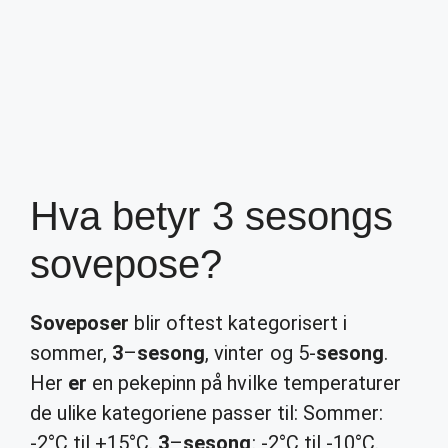
Hva betyr 3 sesongs
sovepose?
Soveposer
blir oftest kategorisert i
sommer,
3
–
sesong
, vinter og 5-
sesong
.
Her
er
en pekepinn på hvilke temperaturer
de ulike kategoriene passer til: Sommer:
-2°C til +15°C.
3
–
sesong
: -2°C til -10°C.