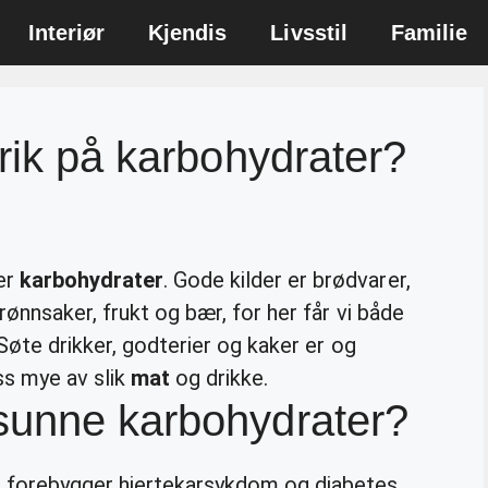
Interiør
Kjendis
Livsstil
Familie
 rik på karbohydrater?
er
karbohydrater
. Gode kilder er brødvarer,
rønnsaker, frukt og bær, for her får vi både
 Søte drikker, godterier og kaker er og
ss mye av slik
mat
og drikke.
sunne karbohydrater?
er forebygger hjertekarsykdom og diabetes.