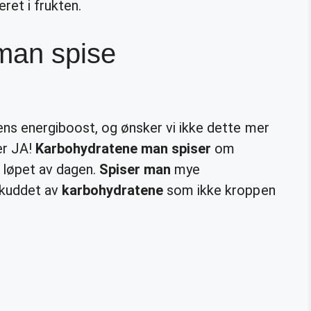
ret i frukten.
man spise
ns energiboost, og ønsker vi ikke dette mer
er JA!
Karbohydratene man spiser
om
 løpet av dagen.
Spiser man
mye
skuddet av
karbohydratene
som ikke kroppen