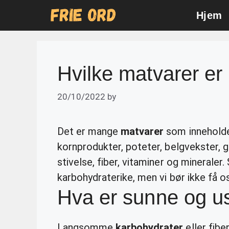
Skip
Hjem
to
content
Hvilke matvarer er
20/10/2022
by
Det er mange
matvarer
som innehold
kornprodukter, poteter, belgvekster, g
stivelse, fiber, vitaminer og mineraler.
karbohydraterike, men vi bør ikke få o
Hva er sunne og u
Langsomme
karbohydrater
eller fib