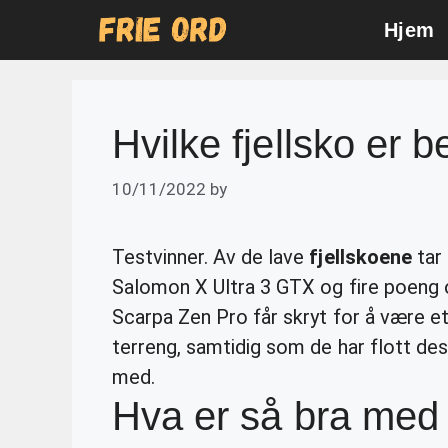
Skip
Hjem
to
content
Hvilke fjellsko er b
10/11/2022
by
Testvinner. Av de lave
fjellskoene
tar 
Salomon X Ultra 3 GTX og fire poeng
Scarpa Zen Pro får skryt for å være e
terreng, samtidig som de har flott des
med.
Hva er så bra med