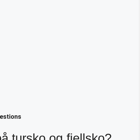
uestions
på tursko og fjellsko?