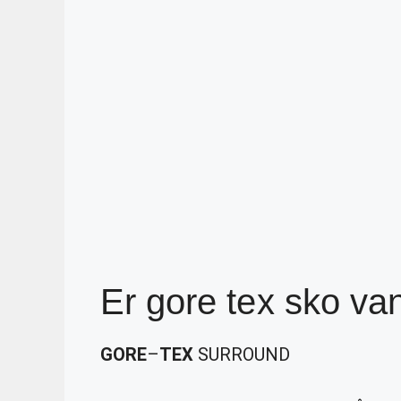
Er gore tex sko va
GORE
–
TEX
SURROUND