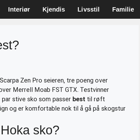
Interiør
Kjendis
Livsstil
Familie
est?
Scarpa Zen Pro seieren, tre poeng over
 over Merrell Moab FST GTX. Testvinner
t par stive sko som passer
best
til røft
ign og er komfortable nok til å gå på skogstur
 Hoka sko?