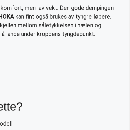
 komfort, men lav vekt. Den gode dempingen
HOKA
kan fint også brukes av tyngre løpere.
rskjellen mellom såletykkelsen i hælen og
ere å lande under kroppens tyngdepunkt.
ette?
odell