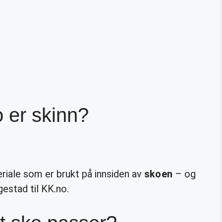
 er skinn?
riale som er brukt på innsiden av
skoen
– og
gestad til KK.no.