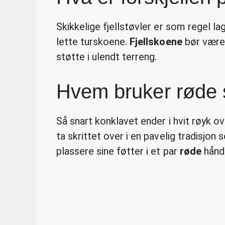
Skikkelige fjellstøvler er som regel la
lette turskoene.
Fjellskoene
bør være 
støtte i ulendt terreng.
Hvem bruker røde
Så snart konklavet ender i hvit røyk o
ta skrittet over i en pavelig tradisjo
plassere sine føtter i et par
røde
hånd