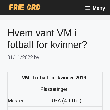
Skip
Meny
to
content
Hvem vant VM i
fotball for kvinner?
01/11/2022
by
VM i fotball for kvinner
2019
Plasseringer
Mester
USA (4. tittel)