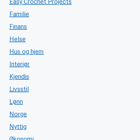
Easy Crochet Projects
Familie
Finans
Helse
Hus og hjem
Interiør
Kjendis
Livsstil
Lønn
Norge
Nyttig
Økonomi