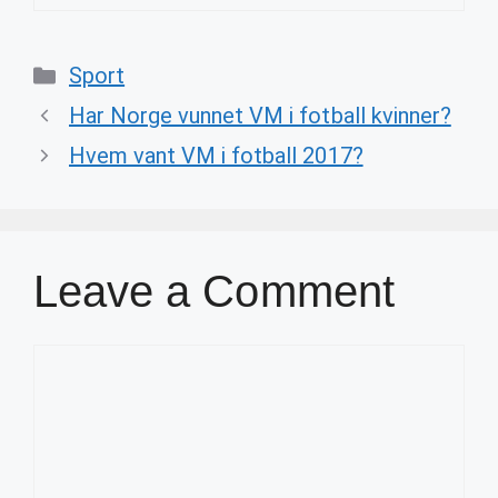
Categories
Sport
Har Norge vunnet VM i fotball kvinner?
Hvem vant VM i fotball 2017?
Leave a Comment
Comment