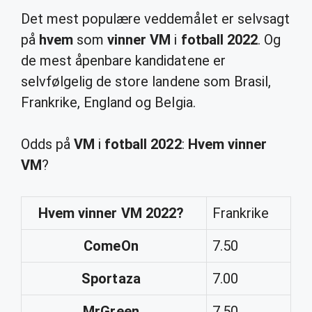
Det mest populære veddemålet er selvsagt
på
hvem
som
vinner VM
i
fotball 2022
. Og
de mest åpenbare kandidatene er
selvfølgelig de store landene som Brasil,
Frankrike, England og Belgia.
Odds på
VM
i
fotball 2022
:
Hvem vinner
VM
?
Hvem vinner VM 2022
?
Frankrike
ComeOn
7.50
Sportaza
7.00
MrGreen
7.50