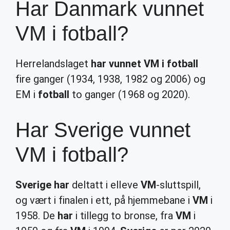
Har Danmark vunnet
VM i fotball?
Herrelandslaget
har vunnet VM i fotball
fire ganger (1934, 1938, 1982 og 2006) og
EM i
fotball
to ganger (1968 og 2020).
Har Sverige vunnet
VM i fotball?
Sverige har
deltatt i elleve
VM
-sluttspill,
og vært i finalen i ett, på hjemmebane i
VM
i
1958. De
har
i tillegg to bronse, fra
VM
i