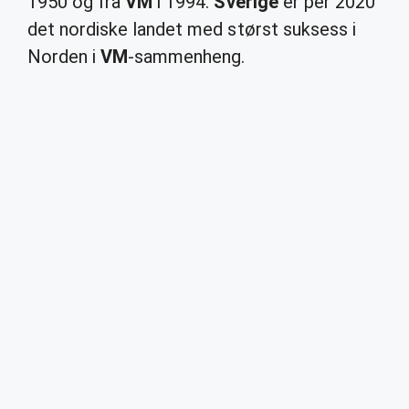
1950 og fra
VM
i 1994.
Sverige
er per 2020
det nordiske landet med størst suksess i
Norden i
VM
-sammenheng.