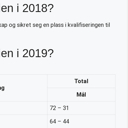
ien i 2018?
p og sikret seg en plass i kvalifiseringen til
ien i 2019?
Total
ag
Mål
72 – 31
64 – 44