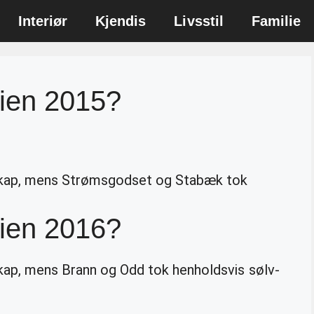
Interiør
Kjendis
Livsstil
Familie
rien 2015?
skap, mens Strømsgodset og Stabæk tok
rien 2016?
kap, mens Brann og Odd tok henholdsvis sølv-