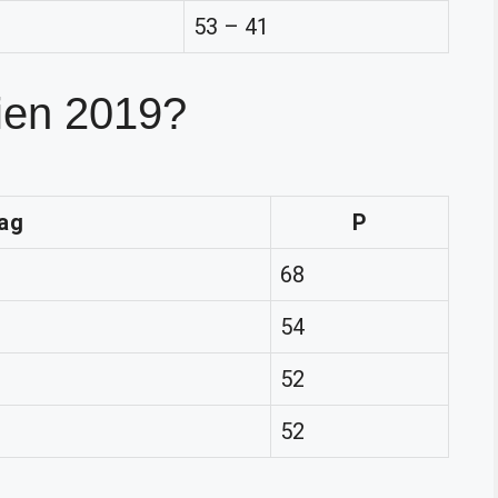
53 – 41
rien 2019?
ag
P
68
54
52
52