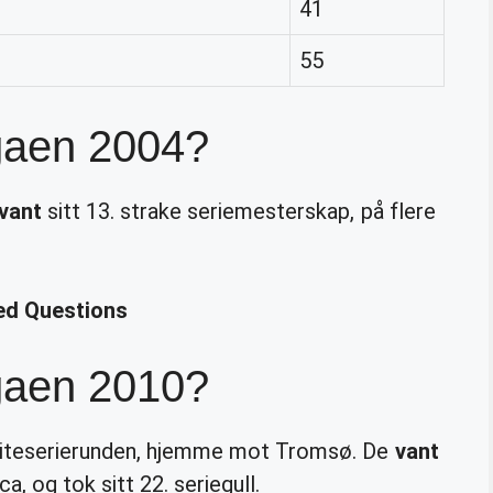
41
55
gaen 2004?
vant
sitt 13. strake seriemesterskap, på flere
ted Questions
gaen 2010?
eliteserierunden, hjemme mot Tromsø. De
vant
, og tok sitt 22. seriegull.