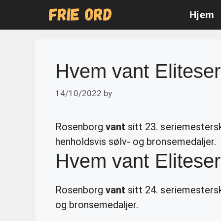
Skip
Hjem
to
content
Hvem vant Elitese
14/10/2022
by
Rosenborg
vant
sitt 23. seriemester
henholdsvis sølv- og bronsemedaljer.
Hvem vant Elitese
Rosenborg
vant
sitt 24. seriemesters
og bronsemedaljer.