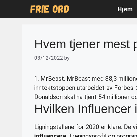
Skip
Hjem
to
content
Hvem tjener mest 
03/12/2022
by
1. MrBeast. MrBeast med 88,3 millio
inntektstoppen utarbeidet av Forbes.
Donaldson skal ha tjent 54 millioner dol
Hvilken Influencer 
Ligningstallene for 2020 er klare. De vi
influencere
. Treningsprofil og progr