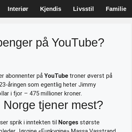
Interiør
Kjendis
Livsstil
Familie
penger på YouTube?
ner abonnenter på
YouTube
troner øverst på
 23-åringen som egentlig heter Jimmy
lar i fjor – 475 millioner kroner.
i Norge tjener mest?
ser sprik i inntekten til
Norges
største
amleder Jørgine «Funkygine» Massa Vasstrand