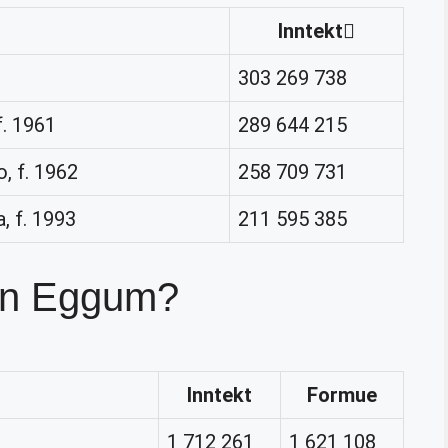
Inntekt
303 269 738
. 1961
289 644 215
 f. 1962
258 709 731
 f. 1993
211 595 385
Jan Eggum?
Inntekt
Formue
1 712 261
1 621 108