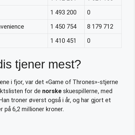
1 493 200
0
nvenience
1 450 754
8 179 712
1 410 451
0
dis tjener mest?
tene i fjor, var det «Game of Thrones»-stjerne
ktslisten for de
norske
skuespillerne, med
Han troner øverst også i år, og har gjort et
r på 6,2 millioner kroner.