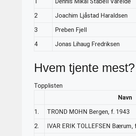
1
Dennis Mikal Stabell Vareide
2
Joachim Ljåstad Haraldsen
3
Preben Fjell
4
Jonas Lihaug Fredriksen
Hvem tjente mest?
Topplisten
Navn
1.
TROND MOHN Bergen, f. 1943
2.
IVAR ERIK TOLLEFSEN Bærum, f