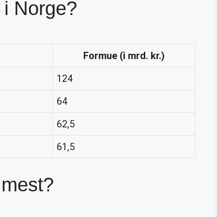
 i Norge?
Formue (i mrd. kr.)
124
64
62,5
61,5
r mest?