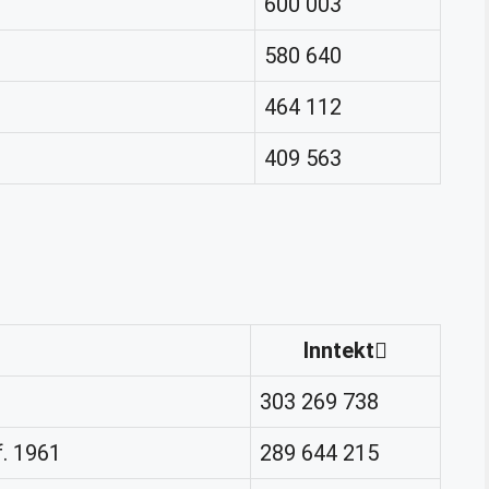
600 003
580 640
464 112
409 563
Inntekt
303 269 738
. 1961
289 644 215