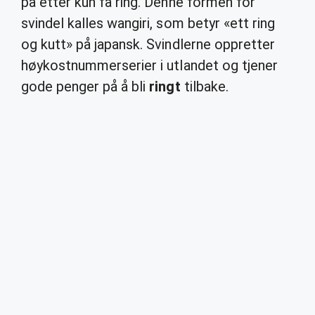
på etter kun få ring. Denne formen for
svindel kalles wangiri, som betyr «ett ring
og kutt» på japansk. Svindlerne oppretter
høykostnummerserier i utlandet og tjener
gode penger på å bli
ringt
tilbake.