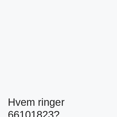
Hvem ringer
66101823?