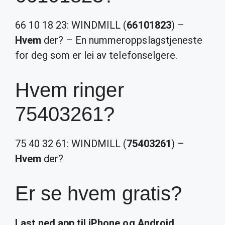
66 10 18 23: WINDMILL (
66101823
) –
Hvem
der? – En nummeroppslagstjeneste
for deg som er lei av telefonselgere.
Hvem ringer
75403261?
75 40 32 61: WINDMILL (
75403261
) –
Hvem
der?
Er se hvem gratis?
Last ned app til
iPhone og
Android