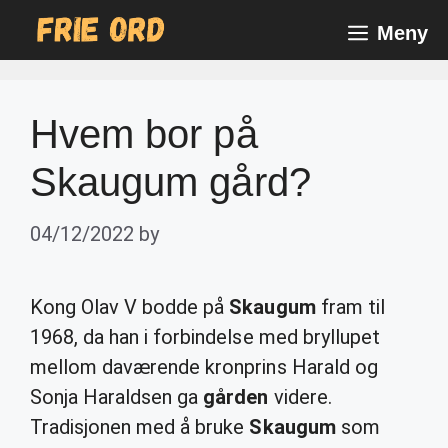
Skip
Meny
to
content
Hvem bor på
Skaugum gård?
04/12/2022
by
Kong Olav V bodde på
Skaugum
fram til
1968, da han i forbindelse med bryllupet
mellom daværende kronprins Harald og
Sonja Haraldsen ga
gården
videre.
Tradisjonen med å bruke
Skaugum
som