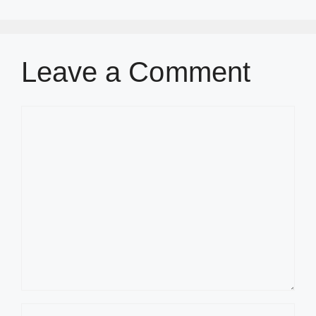
Leave a Comment
Comment
Name