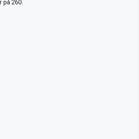
r på 260.