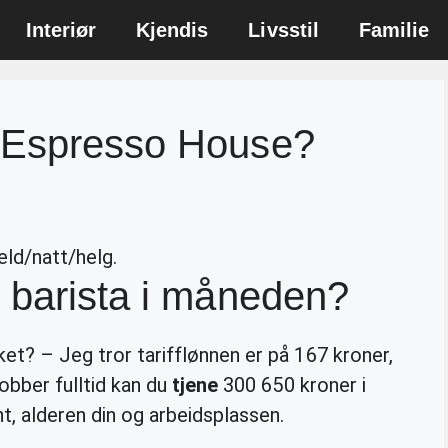
Interiør
Kjendis
Livsstil
Familie
 Espresso House?
eld/natt/helg.
 barista i måneden?
ket? – Jeg tror tarifflønnen er på 167 kroner,
 jobber fulltid kan du
tjene
300 650 kroner i
nt, alderen din og arbeidsplassen.