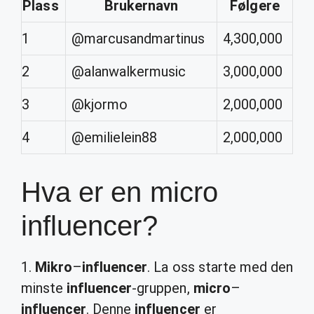
Plass
Brukernavn
Følgere
1
@marcusandmartinus
4,300,000
2
@alanwalkermusic
3,000,000
3
@kjormo
2,000,000
4
@emilielein88
2,000,000
Hva er en micro
influencer?
1.
Mikro
–
influencer
. La oss starte med den
minste
influencer
-gruppen,
micro
–
influencer
. Denne
influencer
er