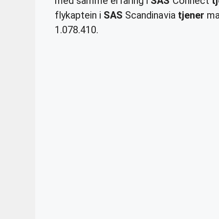
med samme erfaring i
SAS
Connect
t
flykaptein i
SAS
Scandinavia
tjener
man
1.078.410.