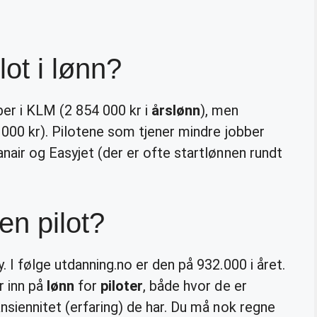
ot i lønn?
er i KLM (2 854 000 kr i
årslønn
), men
000 kr). Pilotene som tjener mindre jobber
nair og Easyjet (der er ofte startlønnen rundt
en pilot?
. I følge utdanning.no er den på 932.000 i året.
r inn på
lønn
for
piloter
, både hvor de er
nsiennitet (erfaring) de har. Du må nok regne