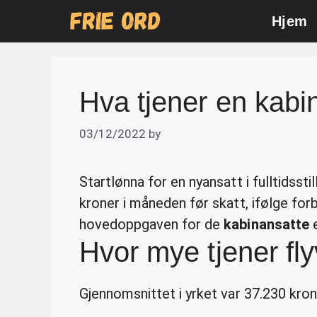
Skip
Hjem
to
content
Hva tjener en kabi
03/12/2022
by
Startlønna for en nyansatt i fulltidsst
kroner i måneden før skatt, ifølge fo
hovedoppgaven for de
kabinansatte
e
Hvor mye tjener fly
Gjennomsnittet i yrket var 37.230 kron