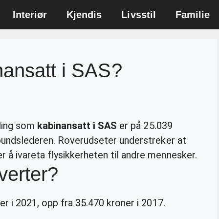
Interiør
Kjendis
Livsstil
Familie
nansatt i SAS?
illing som
kabinansatt i SAS
er på 25.039
rbundslederen. Roverudseter understreker at
r å ivareta flysikkerheten til andre mennesker.
verter?
er i 2021, opp fra 35.470 kroner i 2017.