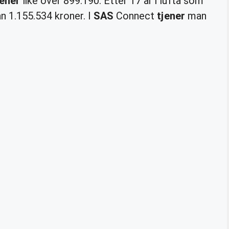
jener
like over 899.190. Etter 17 år i lufta som
 1.155.534 kroner. I
SAS
Connect
tjener
man