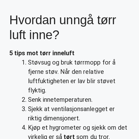
Hvordan unngå tørr
luft inne?
5 tips mot
tørr
inneluft
Støvsug og bruk tørrmopp for å
fjerne støv. Når den relative
luftfuktigheten er lav blir støvet
flyktig.
Senk innetemperaturen.
Sjekk at ventilasjonsanlegget er
riktig dimensjonert.
Kjøp et hygrometer og sjekk om det
virkelig er så
tørt
som du tror.