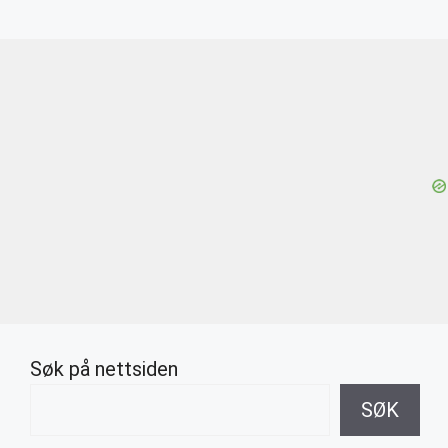
Søk på nettsiden
SØK