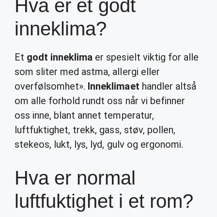
Hva er et godt
inneklima?
Et
godt inneklima
er spesielt viktig for alle
som sliter med astma, allergi eller
overfølsomhet».
Inneklimaet
handler altså
om alle forhold rundt oss når vi befinner
oss inne, blant annet temperatur,
luftfuktighet, trekk, gass, støv, pollen,
stekeos, lukt, lys, lyd, gulv og ergonomi.
Hva er normal
luftfuktighet i et rom?