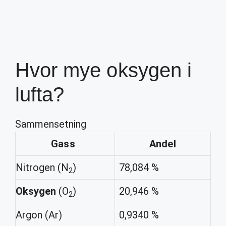
Hvor mye oksygen i
lufta?
Sammensetning
Gass
Andel
Nitrogen (N
)
78,084 %
2
Oksygen
(O
)
20,946 %
2
Argon (Ar)
0,9340 %