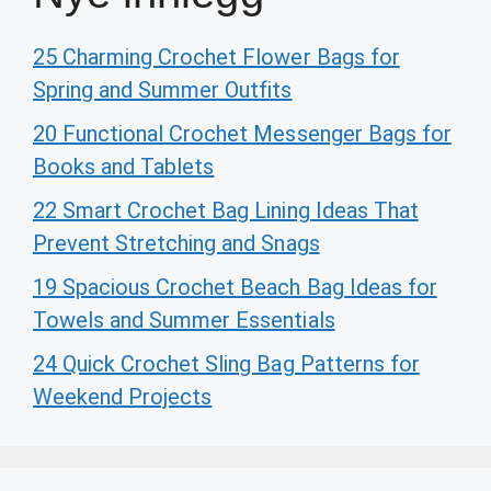
25 Charming Crochet Flower Bags for
Spring and Summer Outfits
20 Functional Crochet Messenger Bags for
Books and Tablets
22 Smart Crochet Bag Lining Ideas That
Prevent Stretching and Snags
19 Spacious Crochet Beach Bag Ideas for
Towels and Summer Essentials
24 Quick Crochet Sling Bag Patterns for
Weekend Projects