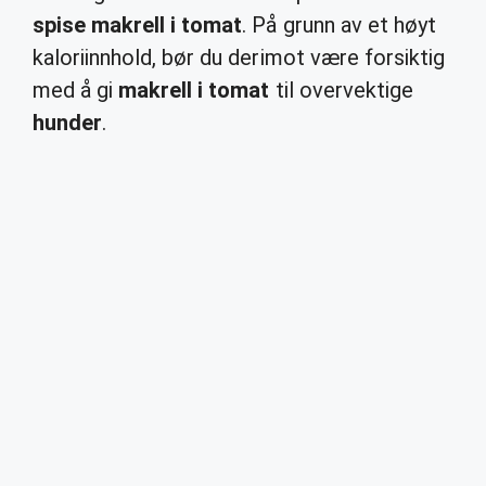
spise makrell i tomat
. På grunn av et høyt
kaloriinnhold, bør du derimot være forsiktig
med å gi
makrell i tomat
til overvektige
hunder
.