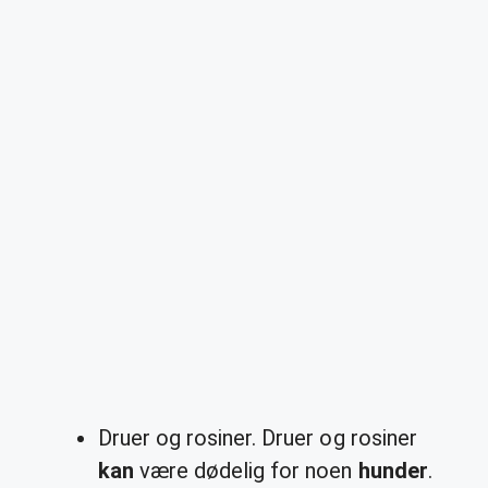
Druer og rosiner. Druer og rosiner
kan
være dødelig for noen
hunder
.