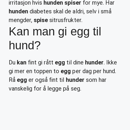
irritasjon hvis
hunden spiser
for mye. Har
hunden
diabetes skal de aldri, selv i små
mengder,
spise
sitrusfrukter.
Kan man gi egg til
hund?
Du
kan
fint gi rått
egg
til dine
hunder
. Ikke
gi mer en toppen to
egg
per dag per hund.
Rå
egg
er også fint til
hunder
som har
vanskelig for å legge på seg.