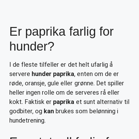
Er paprika farlig for
hunder?
I de fleste tilfeller er det helt ufarlig å
servere
hunder paprika
, enten om de er
røde, oransje, gule eller grønne. Det spiller
heller ingen rolle om de serveres rå eller
kokt. Faktisk er
paprika
et sunt alternativ til
godbiter, og
kan
brukes som belønning i
hundetrening.