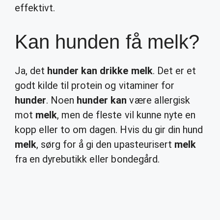
effektivt.
Kan hunden få melk?
Ja, det
hunder kan drikke melk
. Det er et
godt kilde til protein og vitaminer for
hunder
. Noen
hunder kan
være allergisk
mot
melk
, men de fleste vil kunne nyte en
kopp eller to om dagen. Hvis du gir din hund
melk
, sørg for å gi den upasteurisert
melk
fra en dyrebutikk eller bondegård.