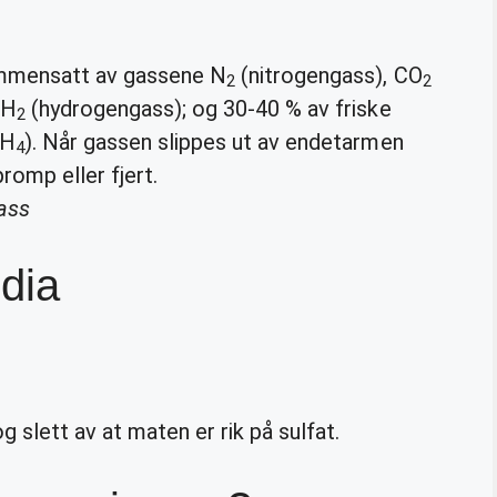
ammensatt av gassene N
(nitrogengass), CO
2
2
 H
(hydrogengass); og 30-40 % av friske
2
CH
). Når gassen slippes ut av endetarmen
4
promp eller fjert.
ass
dia
 slett av at maten er rik på sulfat.