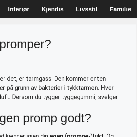
Interiør
Kjendis
Livsstil
Familie
 promper?
ler det, er tarmgass. Den kommer enten
ler på grunn av bakterier i tykktarmen. Hver
er luft. Dersom du tygger tyggegummi, svelger
 egen promp godt?
d kjenner igjen din
egen
(
prompe
-)
lukt
. Og