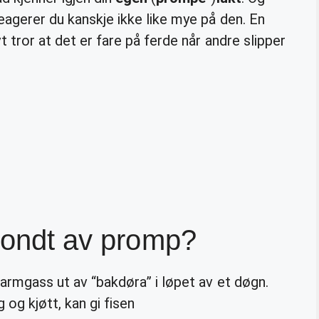
reagerer du kanskje ikke like mye på den. En
vt tror at det er fare på ferde når andre slipper
 vondt av promp?
 tarmgass ut av “bakdøra” i løpet av et døgn.
 og kjøtt, kan gi
fisen