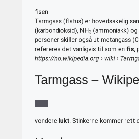
fisen
Tarmgass (flatus) er hovedsakelig s
(karbondioksid), NH
(ammoniakk) og
3
personer skiller også ut metangass (
refereres det vanligvis til som en
fis
, 
https://no.wikipedia.org
› wiki › Tarmg
Tarmgass – Wikipe
vondere
lukt
. Stinkerne kommer rett og