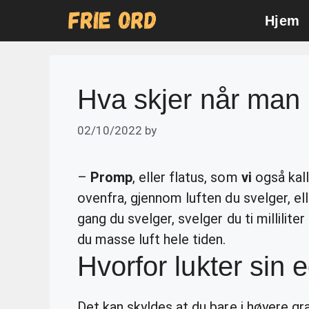
Skip
Hjem
to
content
Hva skjer når man
02/10/2022
by
–
Promp
, eller flatus, som
vi
også kal
ovenfra, gjennom luften du svelger, el
gang du svelger, svelger du ti millilit
du masse luft hele tiden.
Hvorfor lukter sin
Det kan skyldes at du bare i høyere gra