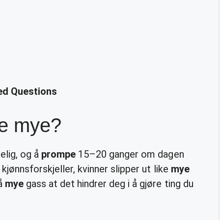
ed Questions
pe mye?
elig, og å
prompe
15–20 ganger om dagen
jønnsforskjeller, kvinner slipper ut like
mye
så
mye
gass at det hindrer deg i å gjøre ting du